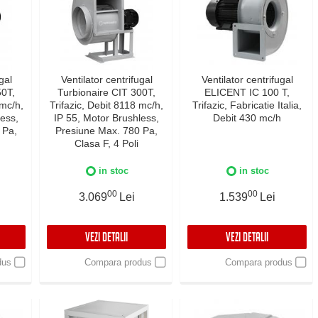
gal
Ventilator centrifugal
Ventilator centrifugal
50T,
Turbionaire CIT 300T,
ELICENT IC 100 T,
 mc/h,
Trifazic, Debit 8118 mc/h,
Trifazic, Fabricatie Italia,
less,
IP 55, Motor Brushless,
Debit 430 mc/h
 Pa,
Presiune Max. 780 Pa,
Clasa F, 4 Poli
in stoc
in stoc
00
00
3.069
Lei
1.539
Lei
VEZI DETALII
VEZI DETALII
dus
Compara produs
Compara produs