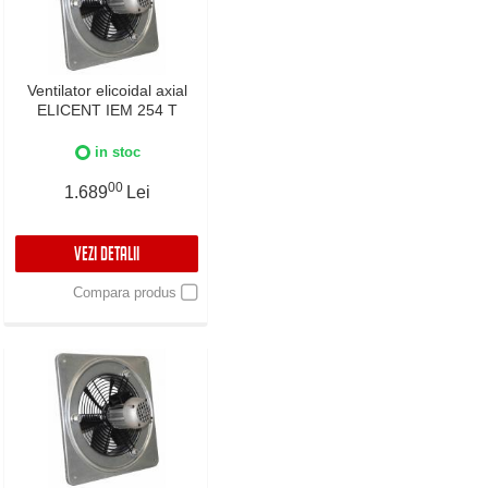
Ventilator elicoidal axial
ELICENT IEM 254 T
in stoc
00
1.689
Lei
VEZI DETALII
Compara produs