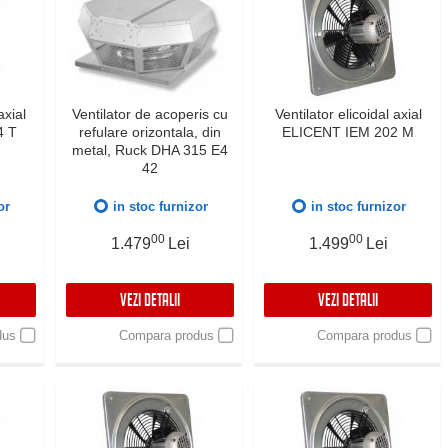
axial
Ventilator de acoperis cu
Ventilator elicoidal axial
4 T
refulare orizontala, din
ELICENT IEM 202 M
metal, Ruck DHA 315 E4
42
or
in stoc furnizor
in stoc furnizor
00
00
1.479
Lei
1.499
Lei
VEZI DETALII
VEZI DETALII
dus
Compara produs
Compara produs