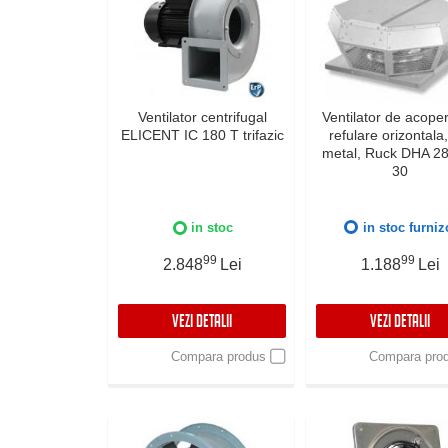
Ventilator centrifugal
Ventilator de acoper
ELICENT IC 180 T trifazic
refulare orizontala,
metal, Ruck DHA 2
30
in stoc
in stoc furniz
99
99
2.848
Lei
1.188
Lei
VEZI DETALII
VEZI DETALII
Compara produs
Compara pro