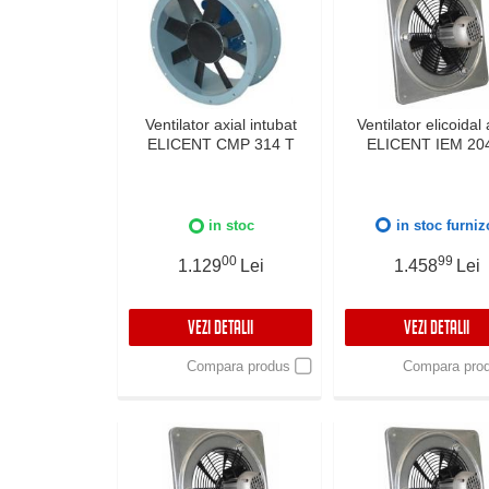
Ventilator axial intubat
Ventilator elicoidal 
ELICENT CMP 314 T
ELICENT IEM 20
in stoc
in stoc furniz
00
99
1.129
Lei
1.458
Lei
VEZI DETALII
VEZI DETALII
Compara produs
Compara pro