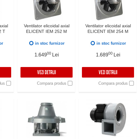
axial
Ventilator elicoidal axial
Ventilator elicoidal axial
2 T
ELICENT IEM 252 M
ELICENT IEM 254 M
or
in stoc furnizor
in stoc furnizor
00
00
1.649
Lei
1.689
Lei
VEZI DETALII
VEZI DETALII
dus
Compara produs
Compara produs