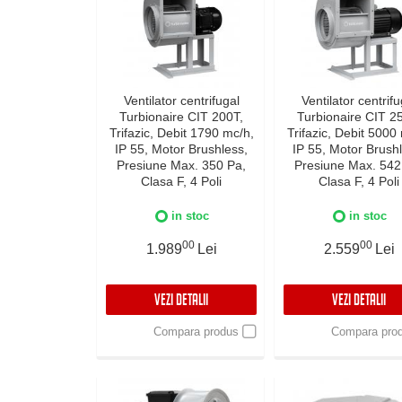
Ventilator centrifugal
Ventilator centrifu
Turbionaire CIT 200T,
Turbionaire CIT 2
Trifazic, Debit 1790 mc/h,
Trifazic, Debit 5000
IP 55, Motor Brushless,
IP 55, Motor Brush
Presiune Max. 350 Pa,
Presiune Max. 542
Clasa F, 4 Poli
Clasa F, 4 Poli
in stoc
in stoc
00
00
1.989
Lei
2.559
Lei
VEZI DETALII
VEZI DETALII
Compara produs
Compara pro