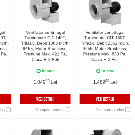
gal
Ventilator centrifugal
Ventilator centrifugal
20T,
Turbionaire CIT 140T,
Turbionaire CIT 160T,
mc/h,
Trifazic, Debit 1303 mc/h,
Trifazic, Debit 2362 mc/h,
less,
IP 55, Motor Brushless,
IP 55, Motor Brushless,
 Pa,
Presiune Max. 421 Pa,
Presiune Max. 830 Pa,
Clasa F, 2 Poli
Clasa F, 2 Poli
in stoc
in stoc
00
00
1.049
Lei
1.489
Lei
VEZI DETALII
VEZI DETALII
dus
Compara produs
Compara produs