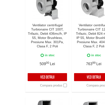
Ventilator centrifugal
Ventilator centrifu
Turbionaire CIT 100T,
Turbionaire CIT 1
Trifazic, Debit 436mc/h, IP
Trifazic, Debit 824 
55, Motor Brushless,
IP 55, Motor Brush
Presiune Max. 301Pa,
Presiune Max. 404
Clasa F, 2 Poli
Clasa F, 2 Poli
in stoc
in stoc
00
99
509
Lei
763
Lei
VEZI DETALII
VEZI DETALII
Compara produs
Compara pro