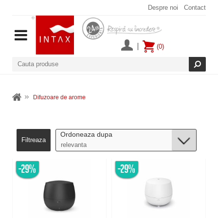
Despre noi
Contact
(0)
Difuzoare de arome
Ordoneaza dupa
Filtreaza
-29%
-29%