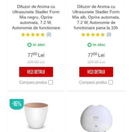
Difuzor de Aroma cu
Difuzor de Aroma cu
Ultrasunete Stadler Form
Ultrasunete Stadler Form
Mia negru, Oprire
Mia alb, Oprire automata,
automata, 7.2 W,
7.2 W, Autonomie de
Autonomie de functionare
functionare pana la 10h
pana la 10h
(2)
(2)
in stoc
in stoc
00
00
77
Lei
77
Lei
109.00 Lei
109.00 Lei
VEZI DETALII
VEZI DETALII
Compara produs
Compara produs
-16%