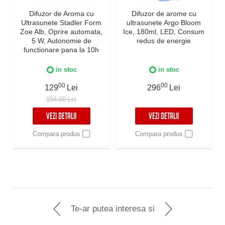
Difuzor de Aroma cu
Difuzor de arome cu
Ultrasunete Stadler Form
ultrasunete Argo Bloom
Zoe Alb, Oprire automata,
Ice, 180ml, LED, Consum
5 W, Autonomie de
redus de energie
functionare pana la 10h
in stoc
in stoc
00
00
129
Lei
296
Lei
154.00 Lei
VEZI DETALII
VEZI DETALII
Compara produs
Compara produs
Te-ar putea interesa si