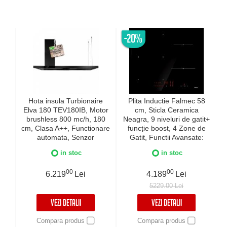
-20%
Hota insula Turbionaire
Plita Inductie Falmec 58
Elva 180 TEV180IB, Motor
cm, Sticla Ceramica
brushless 800 mc/h, 180
Neagra, 9 niveluri de gatit+
m
cm, Clasa A++, Functionare
funcție boost, 4 Zone de
automata, Senzor
Gatit, Functii Avansate:
monitorizare temperatura,
Automata, Conectivitate cu
in stoc
in stoc
Functie curatare aer, LED-
Hota Falmec, Bridge, Timer,
uri ajustabile, 3 viteze,
Chef, Senzor Pan, Control
00
00
Boost si Super Boost,
6.219
Lei
Tactil, Instalare pe Blat sau
4.189
Lei
Aspiratie perimetrala,
Flush
5229.00 Lei
neagra
VEZI DETALII
VEZI DETALII
Compara produs
Compara produs