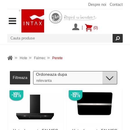
Despre noi
Contact
(0)
Hote
Falmec
Perete
Ordoneaza dupa
Filtreaza
-19%
-19%