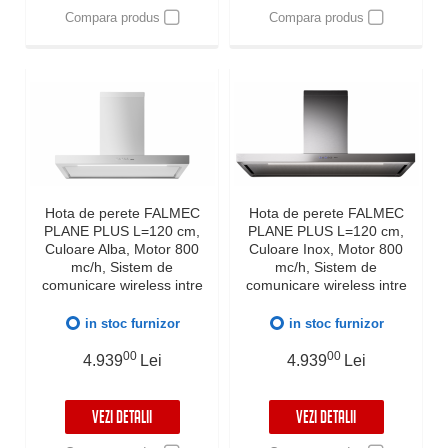
Compara produs
Compara produs
Hota de perete FALMEC
Hota de perete FALMEC
PLANE PLUS L=120 cm,
PLANE PLUS L=120 cm,
Culoare Alba, Motor 800
Culoare Inox, Motor 800
mc/h, Sistem de
mc/h, Sistem de
comunicare wireless intre
comunicare wireless intre
plita si hota Falmec,
plita si hota Falmec,
Aspiratie perimetrala,
Aspiratie perimetrala,
in stoc furnizor
in stoc furnizor
Iluminare LED dimabila si
Iluminare LED dimabila si
Dynamic Control
00
Dynamic Control
00
4.939
Lei
4.939
Lei
electronic, Fabricatie Italia,
electronic, Fabricatie Italia,
Garantie 5 ani
Garantie 5 ani
VEZI DETALII
VEZI DETALII