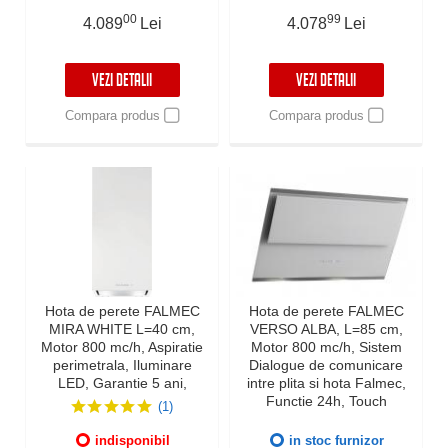
00
99
4.089
Lei
4.078
Lei
VEZI DETALII
VEZI DETALII
Compara produs
Compara produs
Hota de perete FALMEC
Hota de perete FALMEC
MIRA WHITE L=40 cm,
VERSO ALBA, L=85 cm,
Motor 800 mc/h, Aspiratie
Motor 800 mc/h, Sistem
perimetrala, Iluminare
Dialogue de comunicare
LED, Garantie 5 ani,
intre plita si hota Falmec,
Fabricatie Italia, Culoarea
Functie 24h, Touch
(1)
alba
Control, Iluminare Led
Dimabila si Dinamica,
indisponibil
in stoc furnizor