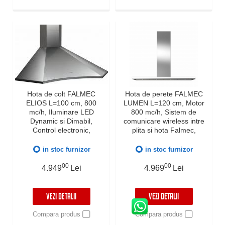
Hota de colt FALMEC
Hota de perete FALMEC
ELIOS L=100 cm, 800
LUMEN L=120 cm, Motor
mc/h, Iluminare LED
800 mc/h, Sistem de
Dynamic si Dimabil,
comunicare wireless intre
Control electronic,
plita si hota Falmec,
Garantie 5 ani, Fabricatie
Garantie 5 ani, Fabricatie
Italia
Italia, Iluminat LED
in stoc furnizor
in stoc furnizor
00
00
4.949
Lei
4.969
Lei
VEZI DETALII
VEZI DETALII
Compara produs
Compara produs