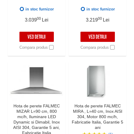
comunicare wireless intre
Fabricatie Italia
plita si hota Falmec,
in stoc furnizor
in stoc furnizor
Fabricatie Italia, Garantie 5
ani, Neagra
00
00
3.039
Lei
3.219
Lei
VEZI DETALII
VEZI DETALII
Compara produs
Compara produs
Hota de perete FALMEC
Hota de perete FALMEC
MIZAR L=90 cm, 800
MIRA , L=40 cm, Inox AISI
mc/h, Iluminare LED
304, Motor 800 mc/h,
Dynamic si Dimabil, Inox
Fabricatie Italia, Garantie 5
AISI 304, Garantie 5 ani,
ani
Fabricatie Italia