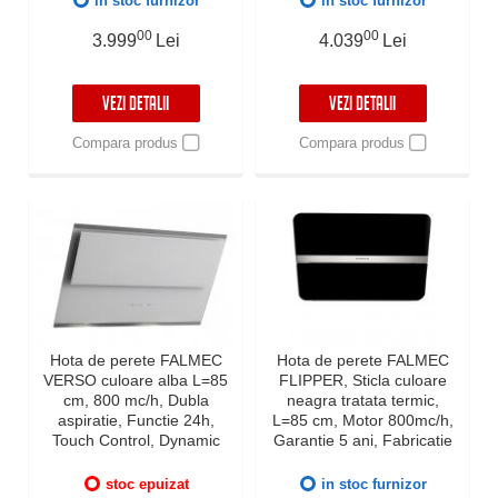
in stoc furnizor
in stoc furnizor
00
00
3.999
Lei
4.039
Lei
VEZI DETALII
VEZI DETALII
Compara produs
Compara produs
Hota de perete FALMEC
Hota de perete FALMEC
VERSO culoare alba L=85
FLIPPER, Sticla culoare
cm, 800 mc/h, Dubla
neagra tratata termic,
aspiratie, Functie 24h,
L=85 cm, Motor 800mc/h,
Touch Control, Dynamic
Garantie 5 ani, Fabricatie
LED, Garantie 5 ani,
Italia, Iluminat LED, Inox
Fabricatie Italia
AISI 304
stoc epuizat
in stoc furnizor