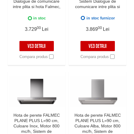
Dialogue de comunicare
Sistem Dialogue de
intre plita si hota Falmec,
comunicare intre plita si
Functie 24h, Touch
hota Falmec, Functie 24h,
Control, Iluminare LED
Touch Control, Iluminare
in stoc
in stoc furnizor
Dimabila, Garantie 5 ani,
Led Dimabila, Garantie 5
Fabricatie Italia
00
ani, Fabricatie Italia
00
3.729
Lei
3.869
Lei
VEZI DETALII
VEZI DETALII
Compara produs
Compara produs
Hota de perete FALMEC
Hota de perete FALMEC
PLANE PLUS L=90 cm,
PLANE PLUS L=90 cm,
Culoare Inox, Motor 800
Culoare Alba, Motor 800
mc/h, Sistem de
mc/h, Sistem de