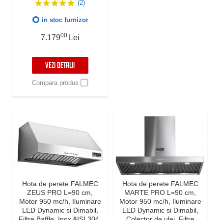
Sticla culoare neagra, 800
(2)
mc/h, Led Dimabil si
Dinamic, Garantie 5 ani,
in stoc furnizor
Aspiratie perimetrala,
Fabricatie Italia
00
7.179
Lei
VEZI DETALII
Compara produs
Hota de perete FALMEC
Hota de perete FALMEC
ZEUS PRO L=90 cm,
MARTE PRO L=90 cm,
Motor 950 mc/h, Iluminare
Motor 950 mc/h, Iluminare
LED Dynamic si Dimabil,
LED Dynamic si Dimabil,
Filtre Baffle, Inox AISI 304,
Colector de ulei, Filtre