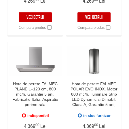
4.269
Lei
4.269
Lei
Garantie 5 ani, Fabricatie
Italia, Negru
VEZI DETALII
VEZI DETALII
Compara produs
Compara produs
Hota de perete FALMEC
Hota de perete FALMEC
PLANE L=120 cm, 800
POLAR EVO INOX, Motor
mc/h, Garantie 5 ani,
800 mc/h, Iluminare Strip
Fabricatie Italia, Aspiratie
LED Dynamic si Dimabil,
perimetrala
Clasa A, Garantie 5 ani,
Fabricatie Italia
indisponibil
in stoc furnizor
00
00
4.369
Lei
4.369
Lei