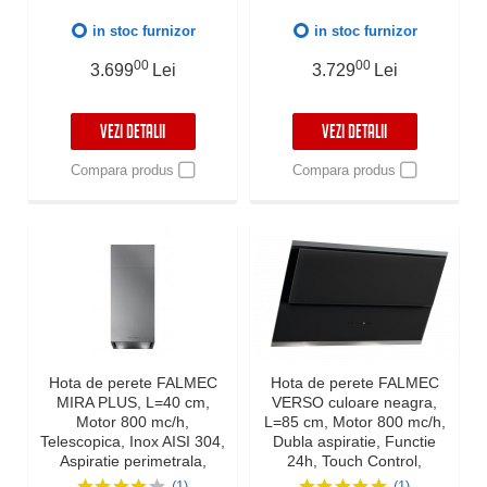
ani
LED Dimabila, Garantie 5
ani, Fabricatie Italia
in stoc furnizor
in stoc furnizor
00
00
3.699
Lei
3.729
Lei
VEZI DETALII
VEZI DETALII
Compara produs
Compara produs
Hota de perete FALMEC
Hota de perete FALMEC
MIRA PLUS, L=40 cm,
VERSO culoare neagra,
Motor 800 mc/h,
L=85 cm, Motor 800 mc/h,
Telescopica, Inox AISI 304,
Dubla aspiratie, Functie
Aspiratie perimetrala,
24h, Touch Control,
Fabricatie Italia, Garantie 5
Dynamic LED, Garantie 5
(1)
(1)