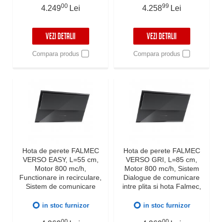
00
99
4.249
Lei
4.258
Lei
VEZI DETALII
VEZI DETALII
Compara produs
Compara produs
Hota de perete FALMEC
Hota de perete FALMEC
VERSO EASY, L=55 cm,
VERSO GRI, L=85 cm,
Motor 800 mc/h,
Motor 800 mc/h, Sistem
Functionare in recirculare,
Dialogue de comunicare
Sistem de comunicare
intre plita si hota Falmec,
wireless intre plita si hota
Functie 24h, Touch
Falmec, Dubla aspiratie,
Control, Iluminare LED
in stoc furnizor
in stoc furnizor
Functie 24h, Touch
Dimabila, Garantie 5 ani,
Control, Dynamic LED,
00
Fabricatie Italia
00