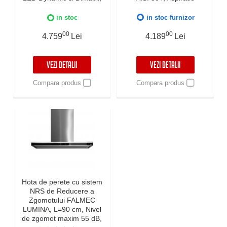
Clasa A, Garantie 5 ani,
perimetrala, Fabricatie
Fabricatie Italia
Italia, Garantie 5 ani,
in stoc
in stoc furnizor
Negru
00
00
4.759
Lei
4.189
Lei
VEZI DETALII
VEZI DETALII
Compara produs
Compara produs
Hota de perete cu sistem
NRS de Reducere a
Zgomotului FALMEC
LUMINA, L=90 cm, Nivel
de zgomot maxim 55 dB,