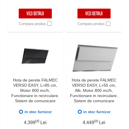
VEZI DETALII
VEZI DETALII
Compara produs
Compara produs
Hota de perete FALMEC
Hota de perete FALMEC
VERSO EASY, L=85 cm,
VERSO EASY, L=55 cm,
Motor 800 mc/h,
Alb, Motor 800 mc/h,
Functionare in recirculare,
Functionare in recirculare,
Sistem de comunicare
Sistem de comunicare
wireless intre plita si hota
wireless intre plita si hota
Falmec, Dubla aspiratie,
Falmec, Dubla aspiratie,
in stoc furnizor
in stoc furnizor
Functie 24h, Touch
Functie 24h, Touch
Control, Dynamic LED,
00
Control, Dynamic LED,
00
4.399
Lei
4.449
Lei
Garantie 5 ani, Fabricatie
Garantie 5 ani, Fabricatie