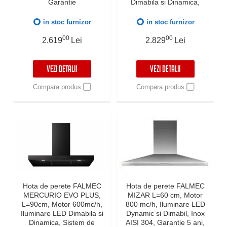
Garantie
Dimabila si Dinamica,
Sistem de comunicare
wireless intre plita si hota
in stoc furnizor
in stoc furnizor
Falmec, Fabricatie Italia,
00
Garantie 5 ani, Inox
00
2.619
Lei
2.829
Lei
VEZI DETALII
VEZI DETALII
Compara produs
Compara produs
Hota de perete FALMEC
Hota de perete FALMEC
MERCURIO EVO PLUS,
MIZAR L=60 cm, Motor
L=90cm, Motor 600mc/h,
800 mc/h, Iluminare LED
Iluminare LED Dimabila si
Dynamic si Dimabil, Inox
Dinamica, Sistem de
AISI 304, Garantie 5 ani,