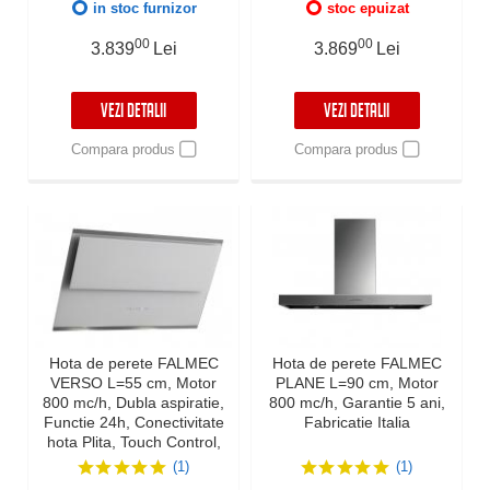
LED, Inox AISI 304
Fabricatie Italia
in stoc furnizor
stoc epuizat
00
00
3.839
Lei
3.869
Lei
VEZI DETALII
VEZI DETALII
Compara produs
Compara produs
Hota de perete FALMEC
Hota de perete FALMEC
VERSO L=55 cm, Motor
PLANE L=90 cm, Motor
800 mc/h, Dubla aspiratie,
800 mc/h, Garantie 5 ani,
Functie 24h, Conectivitate
Fabricatie Italia
hota Plita, Touch Control,
Iluminare LED Dimabila si
(1)
(1)
DInamica, Garantie 5 ani,