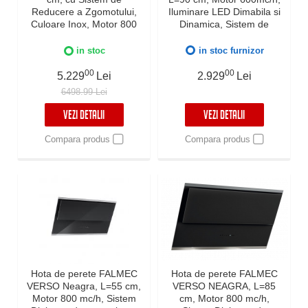
Reducere a Zgomotului,
Iluminare LED Dimabila si
Culoare Inox, Motor 800
Dinamica, Sistem de
mc/h, Sistem de
comunicare wireless intre
comunicare wireless intre
plita si hota Falmec,
in stoc
in stoc furnizor
plita si hota Falmec,
Fabricatie Italia, Garantie 5
Aspiratie perimetrala,
00
ani, Inox
00
5.229
Lei
2.929
Lei
Iluminare LED dimabila si
6498.99 Lei
Dynamic Control electronic
VEZI DETALII
VEZI DETALII
Compara produs
Compara produs
Hota de perete FALMEC
Hota de perete FALMEC
VERSO Neagra, L=55 cm,
VERSO NEAGRA, L=85
Motor 800 mc/h, Sistem
cm, Motor 800 mc/h,