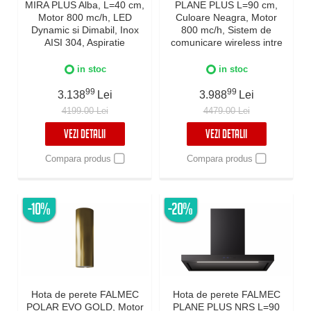
MIRA PLUS Alba, L=40 cm,
PLANE PLUS L=90 cm,
Motor 800 mc/h, LED
Culoare Neagra, Motor
Dynamic si Dimabil, Inox
800 mc/h, Sistem de
AISI 304, Aspiratie
comunicare wireless intre
perimetrala, Fabricatie
plita si hota Falmec,
Italia, Garantie 5 ani
Aspiratie perimetrala,
in stoc
in stoc
Iluminare LED dimabila si
99
Dynamic Control
99
3.138
Lei
3.988
Lei
electronic, Fabricatie Italia,
4199.00 Lei
4479.00 Lei
Garantie 5 ani
VEZI DETALII
VEZI DETALII
Compara produs
Compara produs
-10%
-20%
Hota de perete FALMEC
Hota de perete FALMEC
POLAR EVO GOLD, Motor
PLANE PLUS NRS L=90