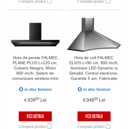
Compara produs
Compara produs
Hota de perete FALMEC
Hota de colt FALMEC
PLANE PLUS L=120 cm,
ELIOS L=90 cm, 800 mc/h,
Culoare Neagra, Motor
Iluminare LED Dynamic si
800 mc/h, Sistem de
Dimabil, Control electronic,
comunicare wireless intre
Garantie 5 ani, Fabricatie
plita si hota Falmec,
Italia
Aspiratie perimetrala,
in stoc furnizor
in stoc furnizor
Iluminare LED dimabila si
Dynamic Control
00
00
4.939
Lei
4.949
Lei
electronic, Fabricatie Italia,
Garantie 5 ani
VEZI DETALII
VEZI DETALII
Compara produs
Compara produs