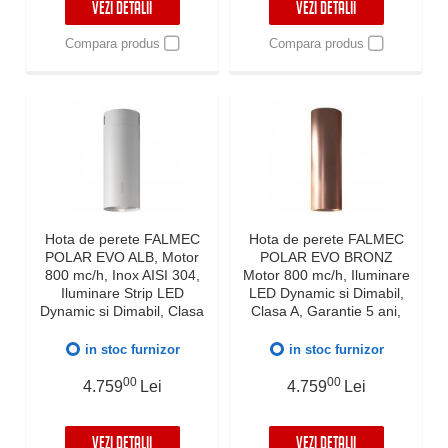
VEZI DETALII
VEZI DETALII
Compara produs
Compara produs
Hota de perete FALMEC
Hota de perete FALMEC
POLAR EVO ALB, Motor
POLAR EVO BRONZ
800 mc/h, Inox AISI 304,
Motor 800 mc/h, Iluminare
Iluminare Strip LED
LED Dynamic si Dimabil,
Dynamic si Dimabil, Clasa
Clasa A, Garantie 5 ani,
A, Garantie 5 ani,
Fabricatie Italia
Fabricatie Italia
in stoc furnizor
in stoc furnizor
00
00
4.759
Lei
4.759
Lei
VEZI DETALII
VEZI DETALII