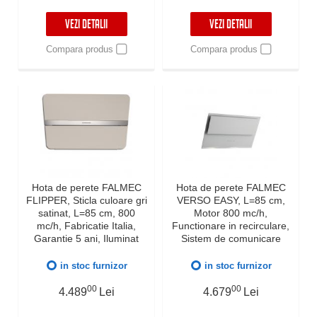
Italia, Negru
Italia
VEZI DETALII
VEZI DETALII
Compara produs
Compara produs
Hota de perete FALMEC
Hota de perete FALMEC
FLIPPER, Sticla culoare gri
VERSO EASY, L=85 cm,
satinat, L=85 cm, 800
Motor 800 mc/h,
mc/h, Fabricatie Italia,
Functionare in recirculare,
Garantie 5 ani, Iluminat
Sistem de comunicare
LED
wireless intre plita si hota
Falmec, Dubla aspiratie,
in stoc furnizor
in stoc furnizor
Functie 24h, Touch
00
Control, Dynamic LED,
00
4.489
Lei
4.679
Lei
Garantie 5 ani, Fabricatie
Italia, Alb