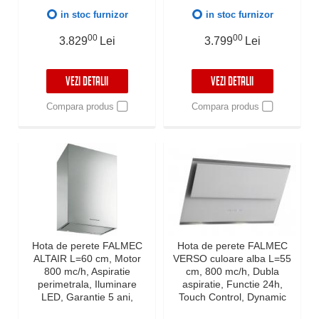
Fabricatie Italia
in stoc furnizor
in stoc furnizor
00
00
3.829
Lei
3.799
Lei
VEZI DETALII
VEZI DETALII
Compara produs
Compara produs
Hota de perete FALMEC
Hota de perete FALMEC
ALTAIR L=60 cm, Motor
VERSO culoare alba L=55
800 mc/h, Aspiratie
cm, 800 mc/h, Dubla
perimetrala, Iluminare
aspiratie, Functie 24h,
LED, Garantie 5 ani,
Touch Control, Dynamic
Fabricatie Italia, Iluminat
LED, Garantie 5 ani,