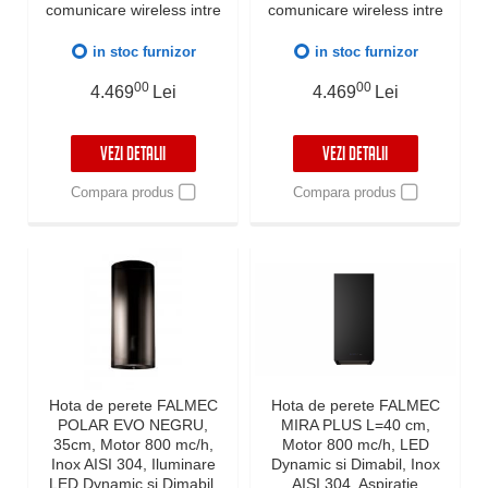
comunicare wireless intre
comunicare wireless intre
plita si hota Falmec,
plita si hota Falmec,
Aspiratie perimetrala,
Aspiratie perimetrala,
in stoc furnizor
in stoc furnizor
Iluminare LED dimabila si
Iluminare LED dimabila si
Dynamic Control
00
Dynamic Control
00
4.469
Lei
4.469
Lei
electronic, Fabricatie Italia,
electronic, Fabricatie Italia,
Garantie 5 ani
Garantie 5 ani
VEZI DETALII
VEZI DETALII
Compara produs
Compara produs
Hota de perete FALMEC
Hota de perete FALMEC
POLAR EVO NEGRU,
MIRA PLUS L=40 cm,
35cm, Motor 800 mc/h,
Motor 800 mc/h, LED
Inox AISI 304, Iluminare
Dynamic si Dimabil, Inox
LED Dynamic si Dimabil,
AISI 304, Aspiratie