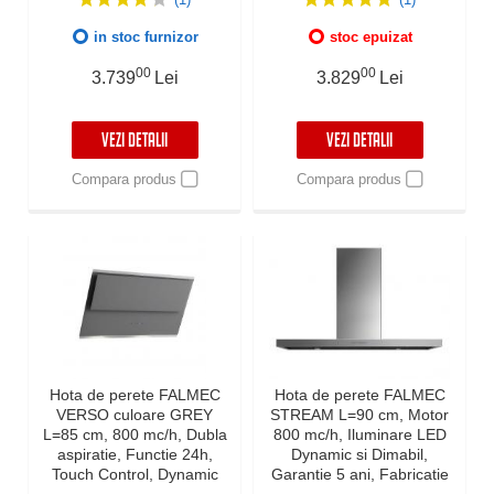
ani, Inox
ani, Fabricatie Italia
in stoc furnizor
stoc epuizat
00
00
3.739
Lei
3.829
Lei
VEZI DETALII
VEZI DETALII
Compara produs
Compara produs
Hota de perete FALMEC
Hota de perete FALMEC
VERSO culoare GREY
STREAM L=90 cm, Motor
L=85 cm, 800 mc/h, Dubla
800 mc/h, Iluminare LED
aspiratie, Functie 24h,
Dynamic si Dimabil,
Touch Control, Dynamic
Garantie 5 ani, Fabricatie
LED, Garantie 5 ani,
Italia