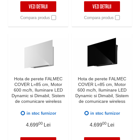
VEZI DETALII
VEZI DETALII
Compara produs
Compara produs
Hota de perete FALMEC
Hota de perete FALMEC
COVER L=85 cm, Motor
COVER L=85 cm, Motor
600 mc/h, Iluminare LED
600 mc/h, Iluminare LED
Dynamic si Dimabil, Sistem
Dynamic si Dimabil, Sistem
de comunicare wireless
de comunicare wireless
intre plita si hota Falmec,
intre plita si hota Falmec,
Garantie 5 ani, Fabricatie
Garantie 5 ani, Fabricatie
in stoc furnizor
in stoc furnizor
Italia, Alb
Italia, Negru
00
00
4.699
Lei
4.699
Lei