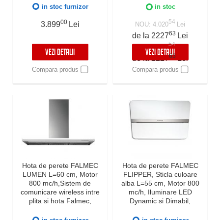
Fabricatie Italia, Alb
in stoc furnizor
in stoc
54
00
3.899
Lei
NOU: 4.020
Lei
63
de la 2227
Lei
54
NOU: 4.020
Lei
VEZI DETALII
VEZI DETALII
63
de la 2227
Lei
Compara produs
Compara produs
Hota de perete FALMEC
Hota de perete FALMEC
LUMEN L=60 cm, Motor
FLIPPER, Sticla culoare
800 mc/h,Sistem de
alba L=55 cm, Motor 800
comunicare wireless intre
mc/h, Iluminare LED
plita si hota Falmec,
Dynamic si Dimabil,
Fabricatie Italia, Garantie 5
Garantie 5 ani, Fabricatie
ani, Timer, Iluminat LED
Italia