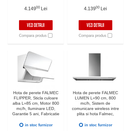
Garantie 5 ani, Fabricatie
Italia
00
00
4.149
Lei
4.139
Lei
VEZI DETALII
VEZI DETALII
Compara produs
Compara produs
Hota de perete FALMEC
Hota de perete FALMEC
FLIPPER, Sticla culoare
LUMEN L=90 cm, 800
alba L=85 cm, Motor 800
mc/h, Sistem de
mc/h, Iluminare LED,
comunicare wireless intre
Garantie 5 ani, Fabricatie
plita si hota Falmec,
Italia
Fabricatie Italia, Garantie 5
ani, Iluminat LED
in stoc furnizor
in stoc furnizor