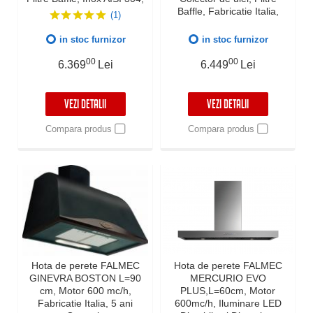
Fabricatie Italia, Garantie 5
Baffle, Fabricatie Italia,
(1)
ani
Garantie 5 ani
in stoc furnizor
in stoc furnizor
00
00
6.369
Lei
6.449
Lei
VEZI DETALII
VEZI DETALII
Compara produs
Compara produs
Hota de perete FALMEC
Hota de perete FALMEC
GINEVRA BOSTON L=90
MERCURIO EVO
cm, Motor 600 mc/h,
PLUS,L=60cm, Motor
Fabricatie Italia, 5 ani
600mc/h, Iluminare LED