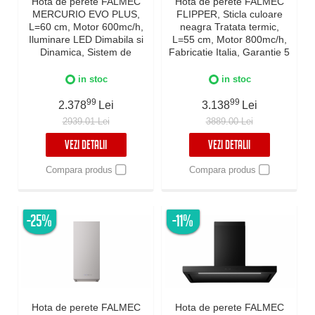
Hota de perete FALMEC
Hota de perete FALMEC
MERCURIO EVO PLUS,
FLIPPER, Sticla culoare
L=60 cm, Motor 600mc/h,
neagra Tratata termic,
Iluminare LED Dimabila si
L=55 cm, Motor 800mc/h,
Dinamica, Sistem de
Fabricatie Italia, Garantie 5
comunicare wireless intre
ani, Iluminare Dinamica si
plita si hota Falmec,
Dimabila, Inox AISI 304
in stoc
in stoc
Fabricatie Italia, Garantie 5
ani, Neagra
99
99
2.378
Lei
3.138
Lei
2939.01 Lei
3889.00 Lei
VEZI DETALII
VEZI DETALII
Compara produs
Compara produs
-25%
-11%
Hota de perete FALMEC
Hota de perete FALMEC