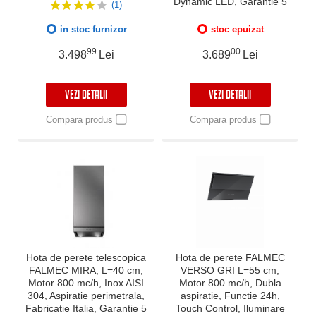
perimetrala, Fabricatie
Dynamic LED, Garantie 5
(1)
Italia, Garantie 5 ani
ani, Fabricatie Italia
in stoc furnizor
stoc epuizat
99
00
3.498
Lei
3.689
Lei
VEZI DETALII
VEZI DETALII
Compara produs
Compara produs
Hota de perete telescopica
Hota de perete FALMEC
FALMEC MIRA, L=40 cm,
VERSO GRI L=55 cm,
Motor 800 mc/h, Inox AISI
Motor 800 mc/h, Dubla
304, Aspiratie perimetrala,
aspiratie, Functie 24h,
Fabricatie Italia, Garantie 5
Touch Control, Iluminare