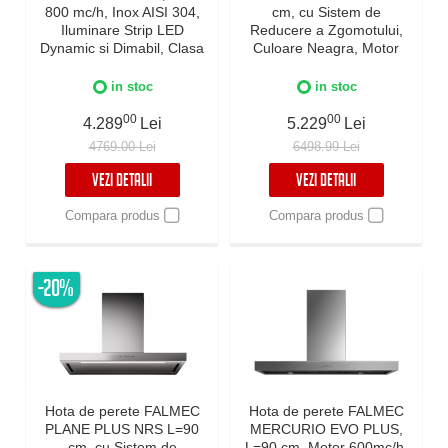
800 mc/h, Inox AISI 304,
cm, cu Sistem de
Iluminare Strip LED
Reducere a Zgomotului,
Dynamic si Dimabil, Clasa
Culoare Neagra, Motor
A, Garantie 5 ani,
800 mc/h, Sistem de
Fabricatie Italia
comunicare wireless intre
in stoc
in stoc
plita si hota Falmec,
00
Aspiratie perimetrala,
00
4.289
Lei
5.229
Lei
Iluminare LED dimabila si
4769.00 Lei
6498.99 Lei
Dynamic Control
electronic,
VEZI DETALII
VEZI DETALII
Compara produs
Compara produs
-20%
Hota de perete FALMEC
Hota de perete FALMEC
PLANE PLUS NRS L=90
MERCURIO EVO PLUS,
cm, cu Sistem de
L=90 cm, Motor 600mc/h,