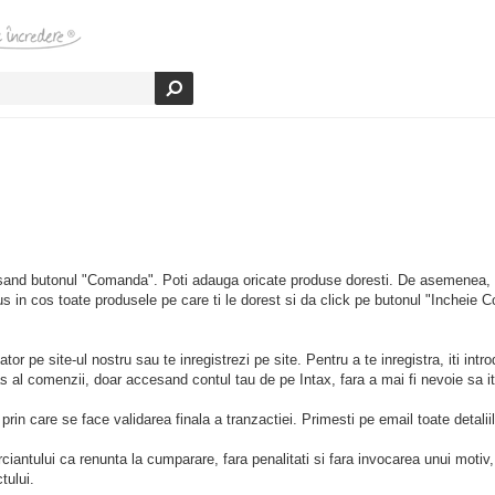
esand butonul "Comanda". Poti adauga oricate produse doresti. De asemenea, 
us in cos toate produsele pe care ti le dorest si da click pe butonul "Incheie
ator pe site-ul nostru sau te inregistrezi pe site. Pentru a te inregistra, iti int
pas al comenzii, doar accesand contul tau de pe Intax, fara a mai fi nevoie sa i
rin care se face validarea finala a tranzactiei. Primesti pe email toate detali
iantului ca renunta la cumparare, fara penalitati si fara invocarea unui motiv,
tului.