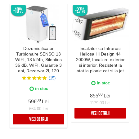
-10%
-27%
Dezumidificator
Incalzitor cu Infrarosii
Turbionaire SENSO 13
Heliosa Hi Design 44
WIFI, 13 l/24h, Silentios
2000W, Incalzire exterior
36 dB, WIFI, Garantie 3
si interior, Rezistent la
ani, Rezervor 2l, 120
atat la ploaie cat si la jet
m³/h, Control digital,
de apa, Fabricatie Italia,
(15)
Indicator luminos
Culoare Alba, IPX5
in stoc
umiditate, Timer, Display
in stoc
LED
00
855
Lei
00
596
Lei
1179.00 Lei
664.00 Lei
VEZI DETALII
VEZI DETALII