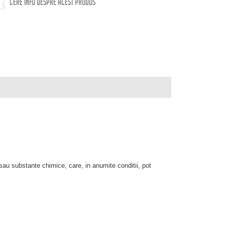
CERE INFO DESPRE ACEST PRODUS
 sau substante chimice, care, in anumite conditii, pot