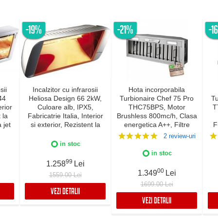
-19%
-21%
-1
sii
Incalzitor cu infrarosii
Hota incorporabila
44
Heliosa Design 66 2kW,
Turbionaire Chef 75 Pro
Tu
rior
Culoare alb, IPX5,
THC75BPS, Motor
T
 la
Fabricatrie Italia, Interior
Brushless 800mc/h, Clasa
a jet
si exterior, Rezistent la
energetica A++, Filtre
F
lia,
apa
Baffle Avansate din inox,
2 review-uri
5
Colector de grasimi,
in stoc
Control electronic,
c
in stoc
Iluminare Led, 3
L
99
1.258
Lei
viteze+Boost, Finisaj Inox
Su
00
1.349
Lei
1559.00 Lei
1699.00 Lei
VEZI DETALII
VEZI DETALII