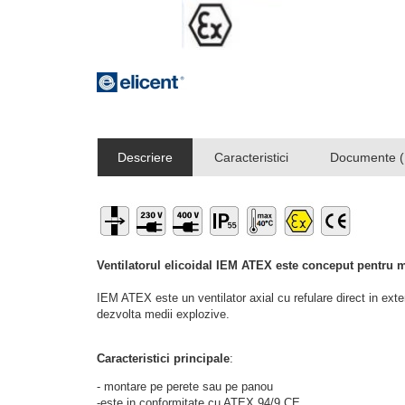
Descriere
Caracteristici
Documente (
Ventilatorul elicoidal
IEM ATEX este conceput pentru m
IEM ATEX este un ventilator axial cu refulare direct in exter
dezvolta medii explozive.
Caracteristici principale
:
- montare pe perete sau pe panou
-este in conformitate cu ATEX 94/9 CE