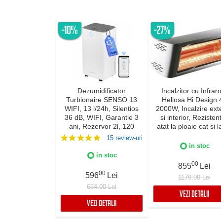
-10%
-27%
Dezumidificator
Incalzitor cu Infraro
Turbionaire SENSO 13
Heliosa Hi Design 
WIFI, 13 l/24h, Silentios
2000W, Incalzire exte
36 dB, WIFI, Garantie 3
si interior, Rezistent
ani, Rezervor 2l, 120
atat la ploaie cat si l
m³/h, Control digital,
de apa, Fabricatie Ita
15 review-uri
Indicator luminos
Culoare Alba, IPX
in stoc
umiditate, Timer, Display
in stoc
LED
00
855
Lei
00
596
Lei
1179.00 Lei
664.00 Lei
VEZI DETALII
VEZI DETALII