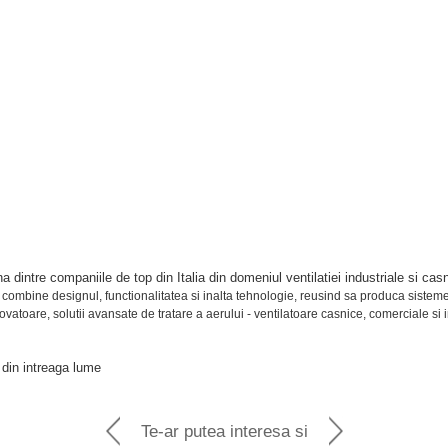
intre companiile de top din Italia din domeniul ventilatiei industriale si cas
a combine designul, functionalitatea si inalta tehnologie, reusind sa produca sistem
vatoare, solutii avansate de tratare a aerului - ventilatoare casnice, comerciale si
 din intreaga lume
Te-ar putea interesa si