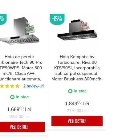
6%
-15%
-20%
Hota de perete
Hota Kompatic by
Hota incor
rbionaire Tech 90 Pro
Turbionaire, Riva 90
Turbionaire E
TE90WPS, Motor 800
KRV90SI, Incorporabila
TNP90BB,
mc/h, Clasa A++,
sub corpul suspendat,
Brushless 800
unctionare automata,
Motor Brushless 800mc/h,
Clasa A+, 
Senzor monitorizare
Clasa A+++, LED-uri
curatare aer
2 review-uri
temperatura, Functie
ajustabile, Filtre Baffle
curatare/schim
in stoc
uratare aer, Iluminare
Avansate, Touch Control,
Control tacti
in stoc
in 
ED, 3 viteze, Boost si
Refulare
mobil, Re
00
1.849
Lei
per boost, 90 cm, Inox
verticala/orizontala, 3
verticala/or
00
0
1.689
Lei
1.989
2179.00 Lei
viteze, Boost si Super
Finisaj 
1999.00 Lei
2488.99
Boost, Inox
VEZI DETALII
VEZI DETALII
VEZI DET