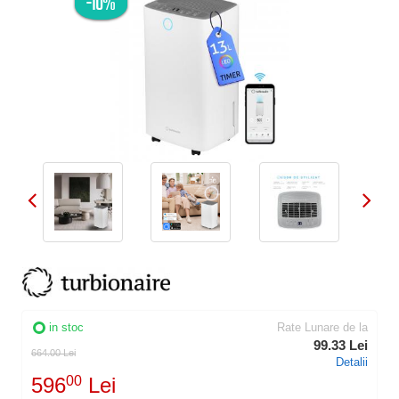
-10%
in stoc
Rate Lunare de la
99.33 Lei
664.00 Lei
Detalii
596
00
Lei