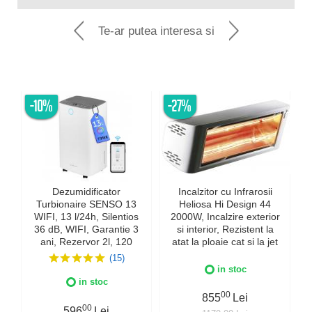
Te-ar putea interesa si
-10%
-27%
Dezumidificator
Incalzitor cu Infrarosii
Turbionaire SENSO 13
Heliosa Hi Design 44
WIFI, 13 l/24h, Silentios
2000W, Incalzire exterior
36 dB, WIFI, Garantie 3
si interior, Rezistent la
ani, Rezervor 2l, 120
atat la ploaie cat si la jet
m³/h, Control digital,
de apa, Fabricatie Italia,
(15)
Indicator luminos
Culoare Alba, IPX5
in stoc
umiditate, Timer, Display
in stoc
LED
00
855
Lei
00
596
Lei