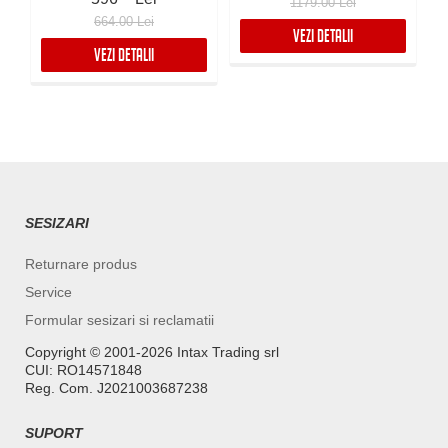
1179.00 Lei
664.00 Lei
VEZI DETALII
VEZI DETALII
SESIZARI
Returnare produs
Service
Formular sesizari si reclamatii
Copyright ©️ 2001-2026 Intax Trading srl
CUI: RO14571848
Reg. Com. J2021003687238
SUPORT