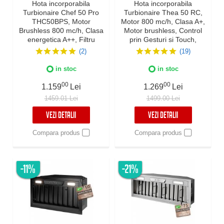
Hota incorporabila
Hota incorporabila
Turbionaire Chef 50 Pro
Turbionaire Thea 50 RC,
THC50BPS, Motor
Motor 800 mc/h, Clasa A+,
Brushless 800 mc/h, Clasa
Motor brushless, Control
energetica A++, Filtru
prin Gesturi si Touch,
Baffle Avansat din inox,
Telecomanda, Iluminare
(2)
(19)
Colector de grasimi,
LED 4000K, Aspiratie
Control electronic,
perimetrala, 3 viteze +
in stoc
in stoc
Iluminare Led, 3
Boost, Filtru Inox si
viteze+Boost, 50 cm, inox
Aluminiu in 5 straturi
00
00
1.159
Lei
1.269
Lei
1459.01 Lei
1499.00 Lei
VEZI DETALII
VEZI DETALII
Compara produs
Compara produs
-11%
-21%