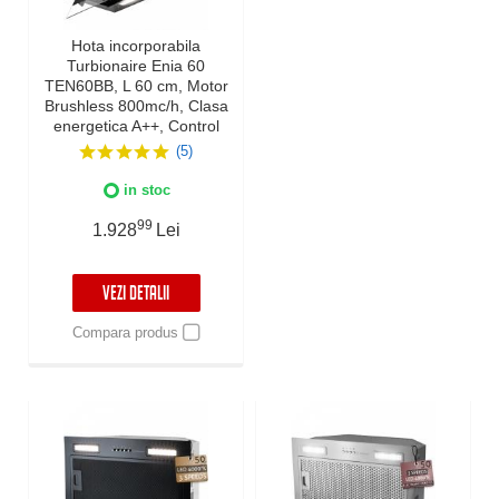
Hota incorporabila
Turbionaire Enia 60
TEN60BB, L 60 cm, Motor
Brushless 800mc/h, Clasa
energetica A++, Control
tactil pe Panoul mobil,
(5)
Dubla aspiratie, Sticla
tratata termic, Instalare
in stoc
flexibila, Iluminat Led, 3
viteze+Boost, Finisaj negru
99
1.928
Lei
VEZI DETALII
Compara produs