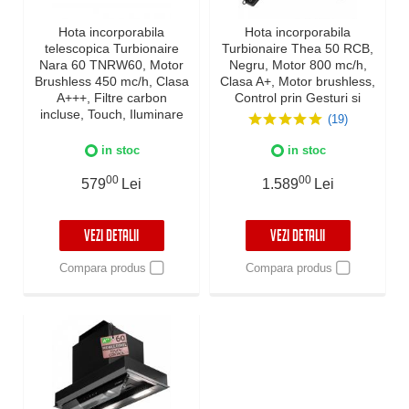
Hota incorporabila
Hota incorporabila
telescopica Turbionaire
Turbionaire Thea 50 RCB,
Nara 60 TNRW60, Motor
Negru, Motor 800 mc/h,
Brushless 450 mc/h, Clasa
Clasa A+, Motor brushless,
A+++, Filtre carbon
Control prin Gesturi si
incluse, Touch, Iluminare
Touch, Telecomanda,
(19)
LED, 3 viteze + Boost,
Iluminare LED 4000K,
Timer, Inox
Aspiratie perimetrala, 3
in stoc
in stoc
viteze + Boost, Filtru
Aluminiu vopsit negru in 5
00
00
579
Lei
1.589
Lei
straturi
VEZI DETALII
VEZI DETALII
Compara produs
Compara produs