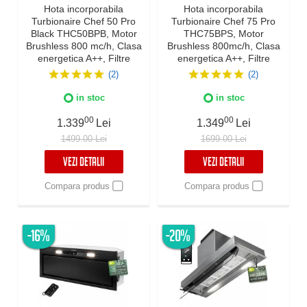
Hota incorporabila
Hota incorporabila
Turbionaire Chef 50 Pro
Turbionaire Chef 75 Pro
Black THC50BPB, Motor
THC75BPS, Motor
Brushless 800 mc/h, Clasa
Brushless 800mc/h, Clasa
energetica A++, Filtre
energetica A++, Filtre
Baffle Avansate negre,
Baffle Avansate din inox,
(2)
(2)
Colector de grasimi,
Colector de grasimi,
Control electronic,
Control electronic,
in stoc
in stoc
Iluminare Led, 3
Iluminare Led, 3
viteze+Boost, 50 cm,
viteze+Boost, Finisaj Inox
00
00
1.339
Lei
1.349
Lei
neagra
1499.00 Lei
1699.00 Lei
VEZI DETALII
VEZI DETALII
Compara produs
Compara produs
-16%
-20%