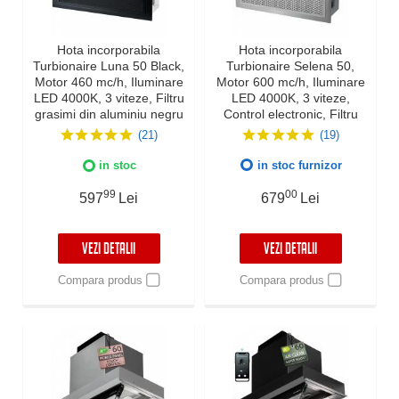
Hota incorporabila
Hota incorporabila
Turbionaire Luna 50 Black,
Turbionaire Selena 50,
Motor 460 mc/h, Iluminare
Motor 600 mc/h, Iluminare
LED 4000K, 3 viteze, Filtru
LED 4000K, 3 viteze,
grasimi din aluminiu negru
Control electronic, Filtru
in 5 straturi
grasimi din Inox si Aluminiu
(21)
(19)
in 5 straturi
in stoc
in stoc furnizor
99
00
597
Lei
679
Lei
VEZI DETALII
VEZI DETALII
Compara produs
Compara produs