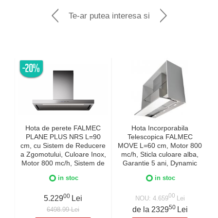
Te-ar putea interesa si
-20%
Hota de perete FALMEC
Hota Incorporabila
PLANE PLUS NRS L=90
Telescopica FALMEC
cm, cu Sistem de Reducere
MOVE L=60 cm, Motor 800
M
a Zgomotului, Culoare Inox,
mc/h, Sticla culoare alba,
Motor 800 mc/h, Sistem de
Garantie 5 ani, Dynamic
comunicare wireless intre
LED, Fabricatie Italia,Timer
in stoc
in stoc
plita si hota Falmec,
Aspiratie perimetrala,
00
00
Iluminare LED dimabila si
5.229
Lei
NOU: 4.659
Lei
Dynamic Control electronic
50
de la 2329
Lei
6498.99 Lei