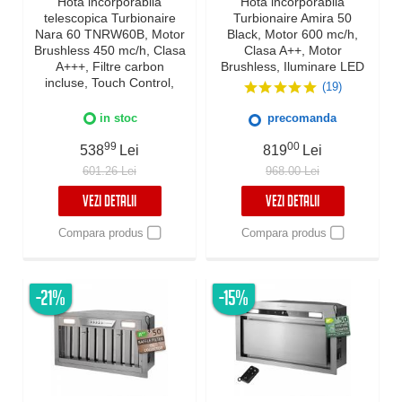
Hota incorporabila
Hota incorporabila
telescopica Turbionaire
Turbionaire Amira 50
Nara 60 TNRW60B, Motor
Black, Motor 600 mc/h,
Brushless 450 mc/h, Clasa
Clasa A++, Motor
A+++, Filtre carbon
Brushless, Iluminare LED
incluse, Touch Control,
4000K, Aspiratie
(19)
Iluminare LED, 3 viteze +
perimetrala, 3 viteze +
Boost, Timer, Negru
Boost, Control electronic,
in stoc
precomanda
Filtru Inox si Aluminiu in 5
straturi, Silentioasa
99
00
538
Lei
819
Lei
601.26 Lei
968.00 Lei
VEZI DETALII
VEZI DETALII
Compara produs
Compara produs
-21%
-15%