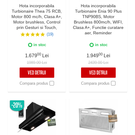
Hota incorporabila
Hota incorporabila
Turbionaire Thea 75 RCB,
Turbionaire Enia 90 Plus
Motor 800 mc/h, Clasa A+,
TNP90BS, Motor
Motor brushless, Control
Brushless 800mc/h, WIFI,
prin Gesturi si Touch,
Clasa A+, Functie curatare
Telecomanda, Iluminare
aer, Reminder
(19)
LED 4000K, Aspiratie
curatare/schimbare filtru,
perimetrala, 3 viteze +
Control tactil pe panoul
in stoc
in stoc
Boost, Filtru Aluminiu in 5
mobil, Refulare
straturi
verticala/orizontala, Finisaj
00
00
1.679
Lei
1.949
Lei
inox
1989.00 Lei
2439.00 Lei
VEZI DETALII
VEZI DETALII
Compara produs
Compara produs
-20%