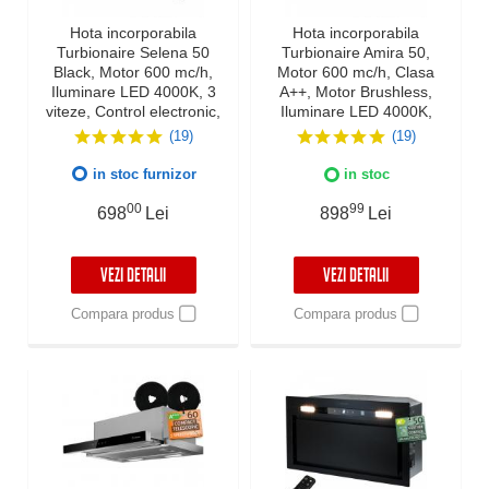
Hota incorporabila
Hota incorporabila
Turbionaire Selena 50
Turbionaire Amira 50,
Black, Motor 600 mc/h,
Motor 600 mc/h, Clasa
Iluminare LED 4000K, 3
A++, Motor Brushless,
viteze, Control electronic,
Iluminare LED 4000K,
Filtru grasimi Aluminiu in 5
Aspiratie perimetrala,
(19)
(19)
straturi
Control electronic, 3 viteze
+ Boost, Filtru Inox si
in stoc furnizor
in stoc
Aluminiu in 5 straturi,
Silentioasa
00
99
698
Lei
898
Lei
VEZI DETALII
VEZI DETALII
Compara produs
Compara produs