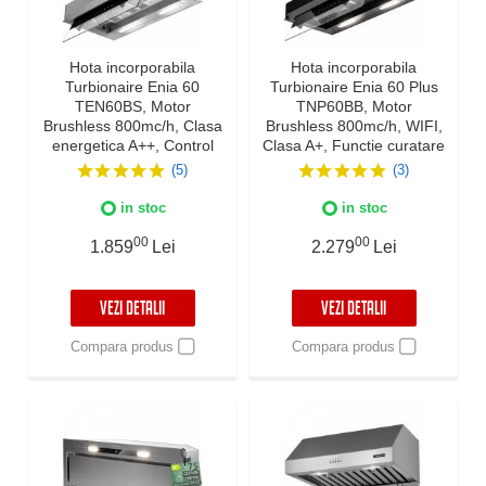
Hota incorporabila
Hota incorporabila
Turbionaire Enia 60
Turbionaire Enia 60 Plus
TEN60BS, Motor
TNP60BB, Motor
Brushless 800mc/h, Clasa
Brushless 800mc/h, WIFI,
energetica A++, Control
Clasa A+, Functie curatare
tactil pe Panoul mobil,
aer, Reminder
(5)
(3)
Dubla aspiratie, Sticla
curatare/schimbare filtru,
tratata termic, Instalare
Control tactil pe panoul
in stoc
in stoc
flexibila, Iluminat Led, 3
mobil, Refulare
viteze+Boost, Finisaj inox
verticala/orizontala, Finisaj
00
00
1.859
Lei
2.279
Lei
negru
VEZI DETALII
VEZI DETALII
Compara produs
Compara produs