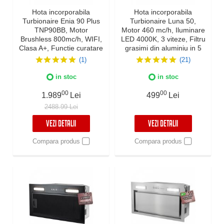
Hota incorporabila
Hota incorporabila
Turbionaire Enia 90 Plus
Turbionaire Luna 50,
TNP90BB, Motor
Motor 460 mc/h, Iluminare
Brushless 800mc/h, WIFI,
LED 4000K, 3 viteze, Filtru
Clasa A+, Functie curatare
grasimi din aluminiu in 5
aer, Reminder
straturi
(1)
(21)
curatare/schimbare filtru,
Control tactil pe panoul
in stoc
in stoc
mobil, Refulare
verticala/orizontala, Finisaj
00
00
1.989
Lei
499
Lei
negru
2488.99 Lei
VEZI DETALII
VEZI DETALII
Compara produs
Compara produs