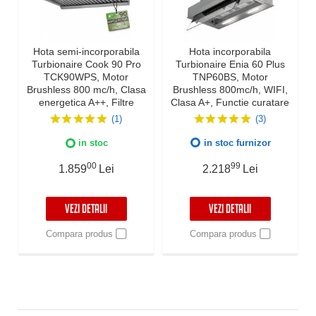
Hota semi-incorporabila
Hota incorporabila
Turbionaire Cook 90 Pro
Turbionaire Enia 60 Plus
TCK90WPS, Motor
TNP60BS, Motor
Brushless 800 mc/h, Clasa
Brushless 800mc/h, WIFI,
energetica A++, Filtre
Clasa A+, Functie curatare
Baffle Avansate din inox,
aer, Reminder
(1)
(3)
Colector de grasimi,
curatare/schimbare filtru,
Control electronic,
Control tactil pe panoul
in stoc
in stoc furnizor
Iluminare Led, 3
mobil, Refulare
viteze+Boost, 90 cm, Inox
verticala/orizontala, Finisaj
00
99
1.859
Lei
2.218
Lei
Inox
VEZI DETALII
VEZI DETALII
Compara produs
Compara produs