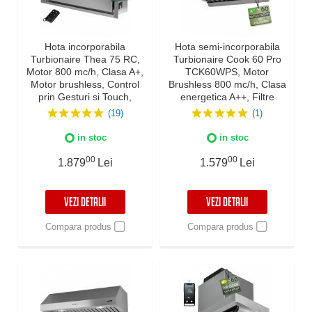
Hota incorporabila
Hota semi-incorporabila
Turbionaire Thea 75 RC,
Turbionaire Cook 60 Pro
Motor 800 mc/h, Clasa A+,
TCK60WPS, Motor
Motor brushless, Control
Brushless 800 mc/h, Clasa
prin Gesturi si Touch,
energetica A++, Filtre
Telecomanda, Iluminare
Baffle Avansate din inox,
(19)
(1)
LED 4000K, Aspiratie
Colector de grasimi,
perimetrala, 3 viteze +
Control electronic,
in stoc
in stoc
Boost, Filtru Aluminiu in 5
Iluminare Led, 3
straturi
viteze+Boost, 60 cm, inox
00
00
1.879
Lei
1.579
Lei
VEZI DETALII
VEZI DETALII
Compara produs
Compara produs