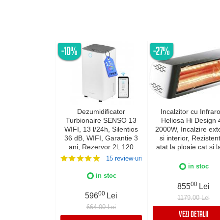
-10%
-27%
Dezumidificator
Incalzitor cu Infraro
Turbionaire SENSO 13
Heliosa Hi Design 
WIFI, 13 l/24h, Silentios
2000W, Incalzire exte
36 dB, WIFI, Garantie 3
si interior, Rezistent
ani, Rezervor 2l, 120
atat la ploaie cat si l
m³/h, Control digital,
de apa, Fabricatie Ita
15 review-uri
Indicator luminos
Culoare Alba, IPX
in stoc
umiditate, Timer, Display
in stoc
LED
00
855
Lei
00
596
Lei
1179.00 Lei
664.00 Lei
VEZI DETALII