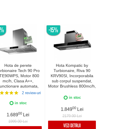
6%
-15%
-20%
Hota de perete
Hota Kompatic by
Hota incor
rbionaire Tech 90 Pro
Turbionaire, Riva 90
Turbionaire E
TE90WPS, Motor 800
KRV90SI, Incorporabila
TNP90BB,
mc/h, Clasa A++,
sub corpul suspendat,
Brushless 800
unctionare automata,
Motor Brushless 800mc/h,
Clasa A+, 
Senzor monitorizare
Clasa A+++, LED-uri
curatare aer
2 review-uri
temperatura, Functie
ajustabile, Filtre Baffle
curatare/schim
in stoc
uratare aer, Iluminare
Avansate, Touch Control,
Control tacti
in stoc
in 
ED, 3 viteze, Boost si
Refulare
mobil, Re
00
1.849
Lei
per boost, 90 cm, Inox
verticala/orizontala, 3
verticala/or
00
0
1.689
Lei
1.989
2179.00 Lei
viteze, Boost si Super
Finisaj 
1999.00 Lei
2488.99
Boost, Inox
VEZI DETALII