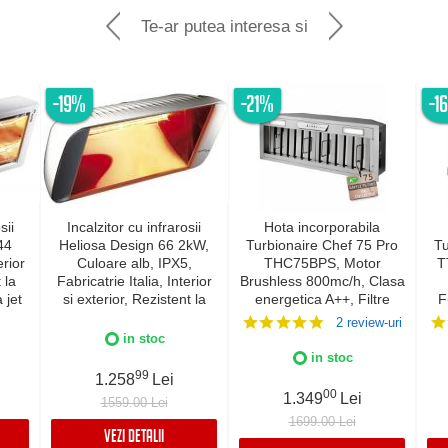
Te-ar putea interesa si
-19%
-21%
-1
sii
Incalzitor cu infrarosii
Hota incorporabila
44
Heliosa Design 66 2kW,
Turbionaire Chef 75 Pro
Tu
rior
Culoare alb, IPX5,
THC75BPS, Motor
T
 la
Fabricatrie Italia, Interior
Brushless 800mc/h, Clasa
a jet
si exterior, Rezistent la
energetica A++, Filtre
F
lia,
apa
Baffle Avansate din inox,
2 review-uri
5
Colector de grasimi,
in stoc
Control electronic,
c
in stoc
Iluminare Led, 3
L
99
1.258
Lei
viteze+Boost, Finisaj Inox
Su
00
1.349
Lei
1559.00 Lei
1699.00 Lei
VEZI DETALII