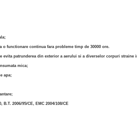
la;
ra o functionare continua fara probleme timp de 30000 ore.
e evita patrunderea din exterior a aerului si a diverselor corpuri straine i
consumata mica;
de apa;
antare;
80, B.T. 2006/95/CE, EMC 2004/108/CE