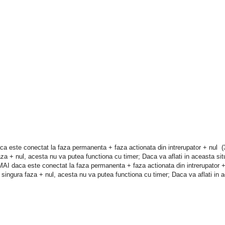
 este conectat la faza permanenta + faza actionata din intrerupator + nul (3 fi
faza + nul, acesta nu va putea functiona cu timer; Daca va aflati in aceasta sit
AI daca este conectat la faza permanenta + faza actionata din intrerupator + n
 o singura faza + nul, acesta nu va putea functiona cu timer; Daca va aflati in 