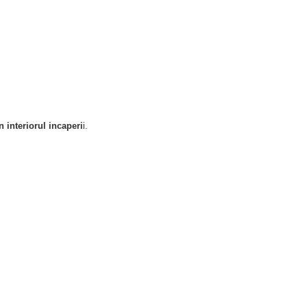
n interiorul incaperi
i.