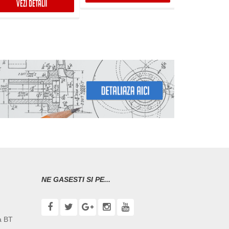
VEZI DETALII
VEZI DET
NE GASESTI SI PE...
a BT