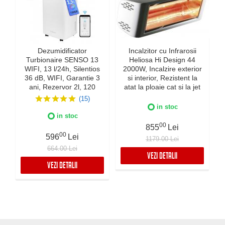
Dezumidificator
Incalzitor cu Infrarosii
Turbionaire SENSO 13
Heliosa Hi Design 44
WIFI, 13 l/24h, Silentios
2000W, Incalzire exterior
36 dB, WIFI, Garantie 3
si interior, Rezistent la
ani, Rezervor 2l, 120
atat la ploaie cat si la jet
m³/h, Control digital,
de apa, Fabricatie Italia,
(15)
Indicator luminos
Culoare Alba, IPX5
in stoc
umiditate, Timer, Display
in stoc
LED
00
855
Lei
00
596
Lei
1179.00 Lei
664.00 Lei
VEZI DETALII
VEZI DETALII