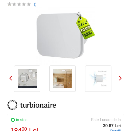
()
in stoc
Rate Lunare de la
30.67 Lei
184
00
Lei