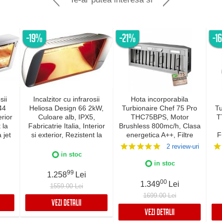
-19%
-21%
-1
sii
Incalzitor cu infrarosii
Hota incorporabila
44
Heliosa Design 66 2kW,
Turbionaire Chef 75 Pro
Tu
rior
Culoare alb, IPX5,
THC75BPS, Motor
T
 la
Fabricatrie Italia, Interior
Brushless 800mc/h, Clasa
a jet
si exterior, Rezistent la
energetica A++, Filtre
F
lia,
apa
Baffle Avansate din inox,
2 review-uri
5
Colector de grasimi,
in stoc
Control electronic,
c
in stoc
Iluminare Led, 3
L
99
1.258
Lei
viteze+Boost, Finisaj Inox
Su
00
1.349
Lei
1559.00 Lei
1699.00 Lei
VEZI DETALII
VEZI DETALII