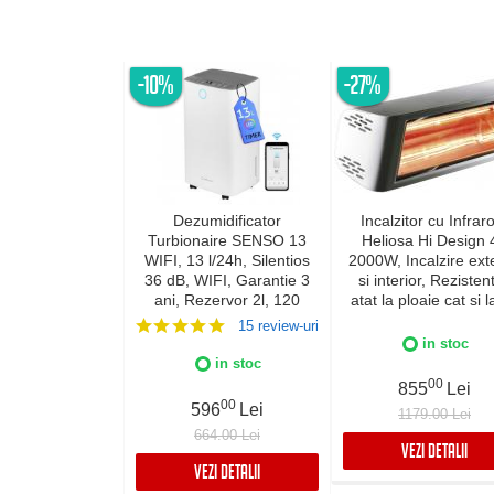
-10%
-27%
Dezumidificator
Incalzitor cu Infraro
Turbionaire SENSO 13
Heliosa Hi Design 
WIFI, 13 l/24h, Silentios
2000W, Incalzire exte
36 dB, WIFI, Garantie 3
si interior, Rezistent
ani, Rezervor 2l, 120
atat la ploaie cat si l
m³/h, Control digital,
de apa, Fabricatie Ita
15 review-uri
Indicator luminos
Culoare Alba, IPX
in stoc
umiditate, Timer, Display
in stoc
LED
00
855
Lei
00
596
Lei
1179.00 Lei
664.00 Lei
VEZI DETALII
VEZI DETALII