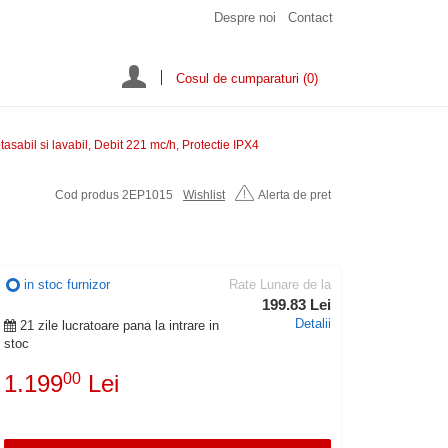
Despre noi
Contact
Cosul de cumparaturi
(0)
etasabil si lavabil, Debit 221 mc/h, Protectie IPX4
Cod produs 2EP1015
Wishlist
Alerta de pret
in stoc furnizor
Rate Lunare de la
199.83 Lei
Detalii
21 zile lucratoare pana la intrare in
stoc
1.199
00
Lei