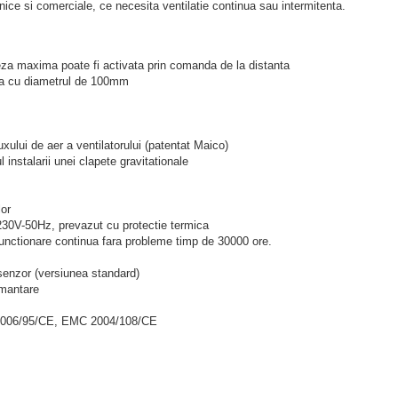
snice si comerciale, ce necesita ventilatie continua sau intermitenta.
iteza maxima poate fi activata prin comanda de la distanta
ata cu diametrul de 100mm
xului de aer a ventilatorului (patentat Maico)
l instalarii unei clapete gravitationale
lor
 230V-50Hz, prevazut cu protectie termica
 functionare continua fara probleme timp de 30000 ore.
u senzor (versiunea standard)
amantare
D 2006/95/CE, EMC 2004/108/CE