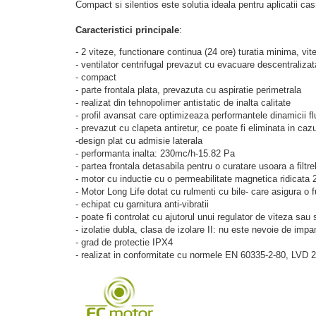
Compact si silentios este solutia ideala pentru aplicatii ca
Caracteristici principale
:
- 2 viteze, functionare continua (24 ore) turatia minima, v
- ventilator centrifugal prevazut cu evacuare descentraliz
- compact
- parte frontala plata, prevazuta cu aspiratie perimetrala
- realizat din tehnopolimer antistatic de inalta calitate
- profil avansat care optimizeaza performantele dinamicii flu
- prevazut cu clapeta antiretur, ce poate fi eliminata in cazu
-design plat cu admisie laterala
- performanta inalta: 230mc/h-15.82 Pa
- partea frontala detasabila pentru o curatare usoara a filtre
- motor cu inductie cu o permeabilitate magnetica ridicata
-
Motor Long Life dotat cu rulmenti cu bile- care asigura o
- echipat cu garnitura anti-vibratii
- poate fi controlat cu ajutorul unui regulator de viteza sa
- izolatie dubla, clasa de izolare II: nu este nevoie de imp
- grad de protectie IPX4
- realizat in conformitate cu normele EN 60335-2-80, LV