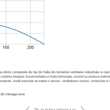
a dintre companiile de top din Italia din domeniul ventilatiei industriale si cas
a combine designul, functionalitatea si inalta tehnologie, reusind sa produca sistem
vatoare, solutii avansate de tratare a aerului - ventilatoare casnice, comerciale si
 din intreaga lume
Te-ar putea interesa si