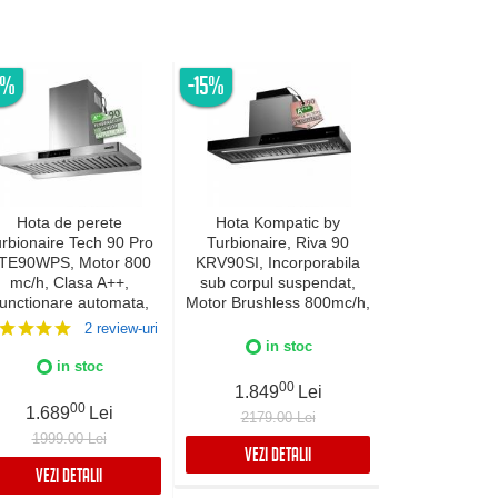
6%
-15%
-20%
Hota de perete
Hota Kompatic by
Hota incor
rbionaire Tech 90 Pro
Turbionaire, Riva 90
Turbionaire E
TE90WPS, Motor 800
KRV90SI, Incorporabila
TNP90BB,
mc/h, Clasa A++,
sub corpul suspendat,
Brushless 800
unctionare automata,
Motor Brushless 800mc/h,
Clasa A+, 
Senzor monitorizare
Clasa A+++, LED-uri
curatare aer
2 review-uri
temperatura, Functie
ajustabile, Filtre Baffle
curatare/schim
in stoc
uratare aer, Iluminare
Avansate, Touch Control,
Control tacti
in stoc
in 
ED, 3 viteze, Boost si
Refulare
mobil, Re
00
1.849
Lei
per boost, 90 cm, Inox
verticala/orizontala, 3
verticala/or
00
0
1.689
Lei
1.989
2179.00 Lei
viteze, Boost si Super
Finisaj 
1999.00 Lei
2488.99
Boost, Inox
VEZI DETALII
VEZI DETALII
VEZI DET