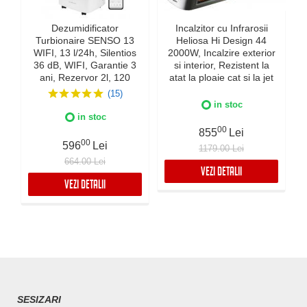
Dezumidificator
Incalzitor cu Infrarosii
Turbionaire SENSO 13
Heliosa Hi Design 44
WIFI, 13 l/24h, Silentios
2000W, Incalzire exterior
36 dB, WIFI, Garantie 3
si interior, Rezistent la
ani, Rezervor 2l, 120
atat la ploaie cat si la jet
m³/h, Control digital,
de apa, Fabricatie Italia,
(15)
Indicator luminos
Culoare Alba, IPX5
in stoc
umiditate, Timer, Display
in stoc
LED
00
855
Lei
00
596
Lei
1179.00 Lei
664.00 Lei
VEZI DETALII
VEZI DETALII
SESIZARI