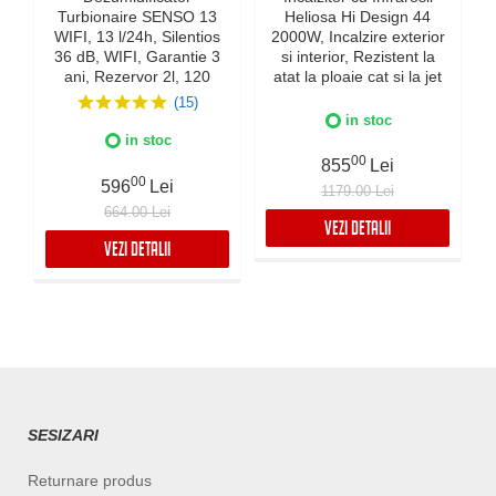
Turbionaire SENSO 13
Heliosa Hi Design 44
WIFI, 13 l/24h, Silentios
2000W, Incalzire exterior
36 dB, WIFI, Garantie 3
si interior, Rezistent la
ani, Rezervor 2l, 120
atat la ploaie cat si la jet
m³/h, Control digital,
de apa, Fabricatie Italia,
(15)
Indicator luminos
Culoare Alba, IPX5
in stoc
umiditate, Timer, Display
in stoc
LED
00
855
Lei
00
596
Lei
1179.00 Lei
664.00 Lei
VEZI DETALII
VEZI DETALII
SESIZARI
Returnare produs