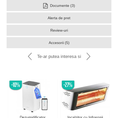
Documente (3)
Alerta de pret
Review-uri
Accesorii (5)
Te-ar putea interesa si
-10%
-27%
Dezumidificator
Incalzitor cu Infrarosii