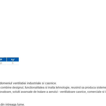
domeniul ventilatiei industriale si casnice.
a combine designul, functionalitatea si inalta tehnologie, reusind sa produca sistem
vatoare, solutii avansate de tratare a aerului - ventilatoare casnice, comerciale si
 din intreaga lume.