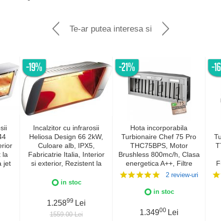
Te-ar putea interesa si
-19%
-21%
-1
sii
Incalzitor cu infrarosii
Hota incorporabila
44
Heliosa Design 66 2kW,
Turbionaire Chef 75 Pro
Tu
rior
Culoare alb, IPX5,
THC75BPS, Motor
T
 la
Fabricatrie Italia, Interior
Brushless 800mc/h, Clasa
a jet
si exterior, Rezistent la
energetica A++, Filtre
F
lia,
apa
Baffle Avansate din inox,
2 review-uri
5
Colector de grasimi,
in stoc
Control electronic,
c
in stoc
Iluminare Led, 3
L
99
1.258
Lei
viteze+Boost, Finisaj Inox
Su
00
1.349
Lei
1559.00 Lei