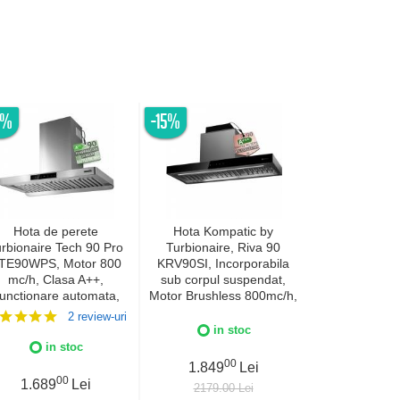
6%
-15%
-20%
Hota de perete
Hota Kompatic by
Hota incor
rbionaire Tech 90 Pro
Turbionaire, Riva 90
Turbionaire E
TE90WPS, Motor 800
KRV90SI, Incorporabila
TNP90BB,
mc/h, Clasa A++,
sub corpul suspendat,
Brushless 800
unctionare automata,
Motor Brushless 800mc/h,
Clasa A+, 
Senzor monitorizare
Clasa A+++, LED-uri
curatare aer
2 review-uri
temperatura, Functie
ajustabile, Filtre Baffle
curatare/schim
in stoc
uratare aer, Iluminare
Avansate, Touch Control,
Control tacti
in stoc
in 
ED, 3 viteze, Boost si
Refulare
mobil, Re
00
1.849
Lei
per boost, 90 cm, Inox
verticala/orizontala, 3
verticala/or
00
0
1.689
Lei
1.989
2179.00 Lei
viteze, Boost si Super
Finisaj 