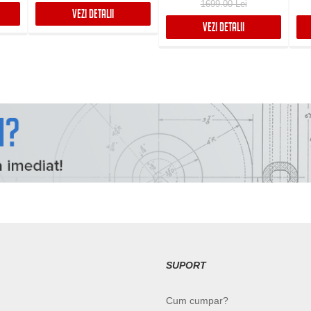
1699.00 Lei
VEZI DETALII
VEZI DETALII
SUPORT
Cum cumpar?