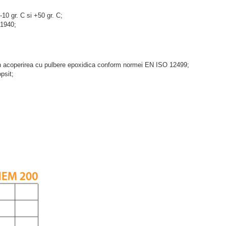
-10 gr. C si +50 gr. C;
 1940;
prin acoperirea cu pulbere epoxidica conform normei EN ISO 12499;
psit;