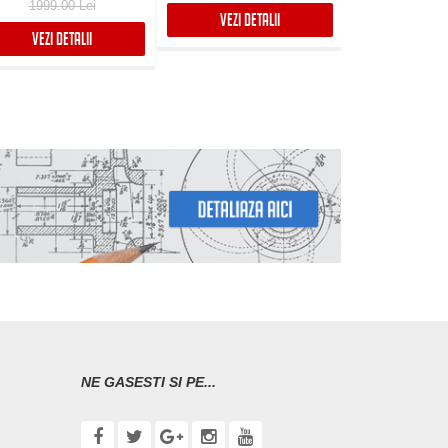
1999.00 Lei
2488.99
Boost, Inox
VEZI DETALII
VEZI DETALII
VEZI DET
NE GASESTI SI PE...