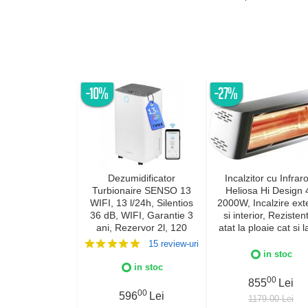
-10%
-27%
Dezumidificator
Incalzitor cu Infraro
Turbionaire SENSO 13
Heliosa Hi Design 
WIFI, 13 l/24h, Silentios
2000W, Incalzire exte
36 dB, WIFI, Garantie 3
si interior, Rezistent
ani, Rezervor 2l, 120
atat la ploaie cat si l
m³/h, Control digital,
de apa, Fabricatie Ita
15 review-uri
Indicator luminos
Culoare Alba, IPX
in stoc
umiditate, Timer, Display
in stoc
LED
00
855
Lei
00
596
Lei
1179.00 Lei