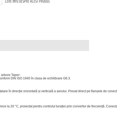
CERE INFO DESPRE ACEST PRODUS
e
arbore
Taper-
conform
DIN
ISO
1940
în
clasa
de
echilibrare
G6.3.
talare
în
direc
ție
orizontală
și
verticală
a
aerului.
Presat
direct
pe
flanșele
de
conect
rece
la
20
°C,
proiectat
pentru
controlul
turației
prin
convertor
de
frecvență.
Conect