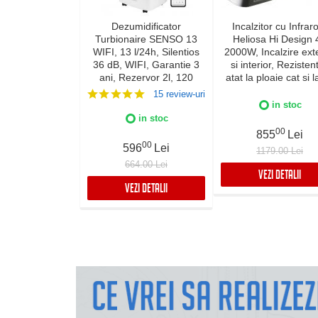
Dezumidificator
Incalzitor cu Infraro
Turbionaire SENSO 13
Heliosa Hi Design 
WIFI, 13 l/24h, Silentios
2000W, Incalzire exte
36 dB, WIFI, Garantie 3
si interior, Rezistent
ani, Rezervor 2l, 120
atat la ploaie cat si l
m³/h, Control digital,
de apa, Fabricatie Ita
15 review-uri
Indicator luminos
Culoare Alba, IPX
in stoc
umiditate, Timer, Display
in stoc
LED
00
855
Lei
00
596
Lei
1179.00 Lei
664.00 Lei
VEZI DETALII
VEZI DETALII