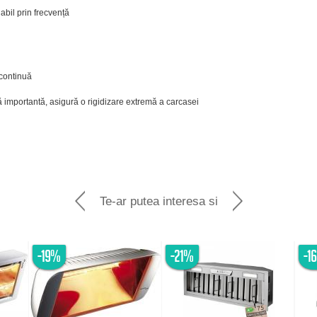
abil prin frecvență
 continuă
ă importantă, asigură o rigidizare extremă a carcasei
Te-ar putea interesa si
-19%
-21%
-1