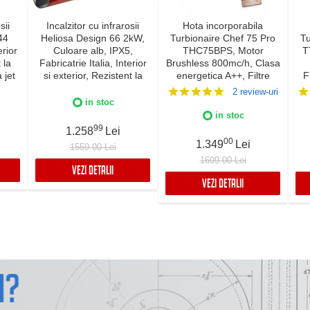
sii
Incalzitor cu infrarosii
Hota incorporabila
44
Heliosa Design 66 2kW,
Turbionaire Chef 75 Pro
Tu
rior
Culoare alb, IPX5,
THC75BPS, Motor
T
 la
Fabricatrie Italia, Interior
Brushless 800mc/h, Clasa
a jet
si exterior, Rezistent la
energetica A++, Filtre
F
lia,
apa
Baffle Avansate din inox,
2 review-uri
5
Colector de grasimi,
in stoc
Control electronic,
c
in stoc
Iluminare Led, 3
L
99
1.258
Lei
viteze+Boost, Finisaj Inox
Su
00
1.349
Lei
1559.00 Lei
1699.00 Lei
VEZI DETALII
VEZI DETALII