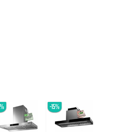
6%
-15%
-20%