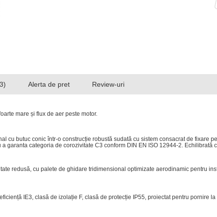
3)
Alerta de pret
Review-uri
foarte
mare
și
flux
de
aer
peste
motor.
nal
cu
butuc
conic
într-o
construcție
robustă
sudată
cu
sistem
consacrat
de
fixare
p
u
a
garanta
categoria
de
corozivitate
C3
conform
DIN
EN
ISO
12944-2.
Echilibrată
tate
redusă,
cu
palete
de
ghidare
tridimensional
optimizate
aerodinamic
pentru
ins
eficiență
IE3,
clasă
de
izolație
F,
clasă
de
protecție
IP55,
proiectat
pentru
pornire
la