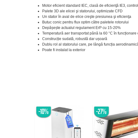
Motor eficient standard IEC, clasă de eficienţă IE3, control
Palete 3D ale elicei şi statorului, optimizate CFD
Un stator în aval de elice creşte presiunea şi eficienţa
Butuc conic pentru flux optim către paletele rotorului
Depășește actualul regulament ErP cu 15-20%
Temperatură aer transportat până la 60 °C în funcționare
Construcție sudată, robustă dar ușoară
Dublu rol al statorului care, pe lângă funcția aerodinamic
Poate fi instalat la exterior
-10%
-27%