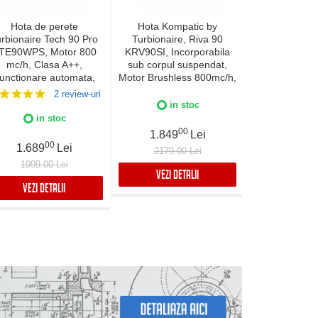
Hota de perete
Hota Kompatic by
Hota incor
rbionaire Tech 90 Pro
Turbionaire, Riva 90
Turbionaire E
TE90WPS, Motor 800
KRV90SI, Incorporabila
TNP90BB,
mc/h, Clasa A++,
sub corpul suspendat,
Brushless 800
unctionare automata,
Motor Brushless 800mc/h,
Clasa A+, 
Senzor monitorizare
Clasa A+++, LED-uri
curatare aer
2 review-uri
temperatura, Functie
ajustabile, Filtre Baffle
curatare/schim
in stoc
uratare aer, Iluminare
Avansate, Touch Control,
Control tacti
in stoc
in 
ED, 3 viteze, Boost si
Refulare
mobil, Re
00
1.849
Lei
per boost, 90 cm, Inox
verticala/orizontala, 3
verticala/or
00
0
1.689
Lei
1.989
2179.00 Lei
viteze, Boost si Super
Finisaj 
1999.00 Lei
2488.99
Boost, Inox
VEZI DETALII
VEZI DETALII
VEZI DET