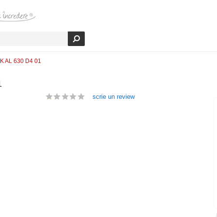
UCK AL 630 D4 01
1
scrie un review