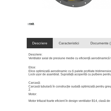
Descriere
Caracteristici
Documente (
Descriere:
Ventilator
axial
de
presiune
medie
cu
eficien
ță
aerodinamică
Elice:
Elice
optimizată
aerodinamic
cu
6
palete
profilate
tridimensio
Lock
u
șor
de
asamblat.
Suprafață
acoperită
cu
pulbere
pentr
Carcasă:
Carcasă
tubulară
în
construc
ție
sudată
optimizată
pentru
greu
2.
Motor:
Motor
trifazat
foarte
eficient
în
design
ventilator
B14,
clasă
de