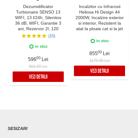
Dezumidificator
Incalzitor cu Infrarosii
Turbionaire SENSO 13
Heliosa Hi Design 44
WIFI, 13 l/24h, Silentios
2000W, Incalzire exterior
36 dB, WIFI, Garantie 3
si interior, Rezistent la
ani, Rezervor 2l, 120
atat la ploaie cat si la jet
m³/h, Control digital,
de apa, Fabricatie Italia,
(15)
Indicator luminos
Culoare Alba, IPX5
in stoc
umiditate, Timer, Display
in stoc
LED
00
855
Lei
00
596
Lei
1179.00 Lei
664.00 Lei
VEZI DETALII
VEZI DETALII
SESIZARI