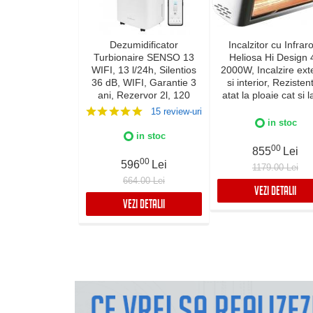
Dezumidificator
Incalzitor cu Infraro
Turbionaire SENSO 13
Heliosa Hi Design 
WIFI, 13 l/24h, Silentios
2000W, Incalzire exte
36 dB, WIFI, Garantie 3
si interior, Rezistent
ani, Rezervor 2l, 120
atat la ploaie cat si l
m³/h, Control digital,
de apa, Fabricatie Ita
15 review-uri
Indicator luminos
Culoare Alba, IPX
in stoc
umiditate, Timer, Display
in stoc
LED
00
855
Lei
00
596
Lei
1179.00 Lei
664.00 Lei
VEZI DETALII
VEZI DETALII