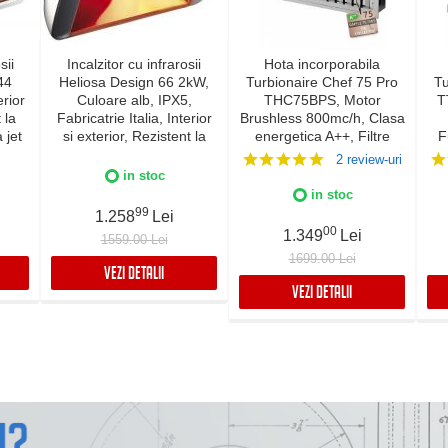
sii
Incalzitor cu infrarosii
Hota incorporabila
44
Heliosa Design 66 2kW,
Turbionaire Chef 75 Pro
Tu
rior
Culoare alb, IPX5,
THC75BPS, Motor
T
 la
Fabricatrie Italia, Interior
Brushless 800mc/h, Clasa
a jet
si exterior, Rezistent la
energetica A++, Filtre
F
lia,
apa
Baffle Avansate din inox,
2 review-uri
5
Colector de grasimi,
in stoc
Control electronic,
c
in stoc
Iluminare Led, 3
L
99
1.258
Lei
viteze+Boost, Finisaj Inox
Su
00
1.349
Lei
1559.00 Lei
1699.00 Lei
VEZI DETALII
VEZI DETALII