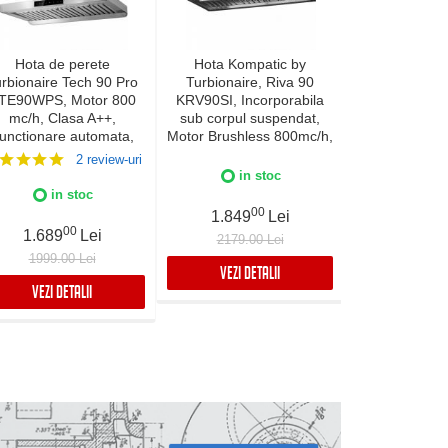
Hota de perete
Hota Kompatic by
Hota incor
rbionaire Tech 90 Pro
Turbionaire, Riva 90
Turbionaire E
TE90WPS, Motor 800
KRV90SI, Incorporabila
TNP90BB,
mc/h, Clasa A++,
sub corpul suspendat,
Brushless 800
unctionare automata,
Motor Brushless 800mc/h,
Clasa A+, 
Senzor monitorizare
Clasa A+++, LED-uri
curatare aer
2 review-uri
temperatura, Functie
ajustabile, Filtre Baffle
curatare/schim
in stoc
uratare aer, Iluminare
Avansate, Touch Control,
Control tacti
in stoc
in 
ED, 3 viteze, Boost si
Refulare
mobil, Re
00
1.849
Lei
per boost, 90 cm, Inox
verticala/orizontala, 3
verticala/or
00
0
1.689
Lei
1.989
2179.00 Lei
viteze, Boost si Super
Finisaj 
1999.00 Lei
2488.99
Boost, Inox
VEZI DETALII
VEZI DETALII
VEZI DET