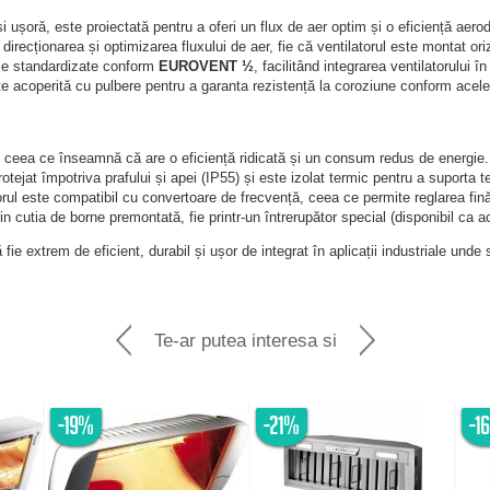
și ușoră, este proiectată pentru a oferi un flux de aer optim și o eficiență aero
 direcționarea și optimizarea fluxului de aer, fie că ventilatorul este montat ori
nșe standardizate conform
EUROVENT ½
, facilitând integrarea ventilatorului î
ste acoperită cu pulbere pentru a garanta rezistență la coroziune conform acele
, ceea ce înseamnă că are o eficiență ridicată și un consum redus de energie.
rotejat împotriva prafului și apei (IP55) și este izolat termic pentru a suporta t
rul este compatibil cu convertoare de frecvență, ceea ce permite reglarea fină
rin cutia de borne premontată, fie printr-un întrerupător special (disponibil ca a
ie extrem de eficient, durabil și ușor de integrat în aplicații industriale unde 
Te-ar putea interesa si
-19%
-21%
-1