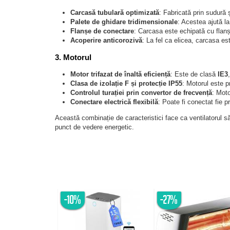
Carcasă tubulară optimizată
: Fabricată prin sudură 
Palete de ghidare tridimensionale
: Acestea ajută la
Flanșe de conectare
: Carcasa este echipată cu fla
Acoperire anticorozivă
: La fel ca elicea, carcasa e
3.
Motorul
Motor trifazat de înaltă eficiență
: Este de clasă
IE3
Clasa de izolație F și protecție IP55
: Motorul este p
Controlul turației prin convertor de frecvență
: Moto
Conectare electrică flexibilă
: Poate fi conectat fie p
Această combinație de caracteristici face ca ventilatorul să f
punct de vedere energetic.
-10%
-27%