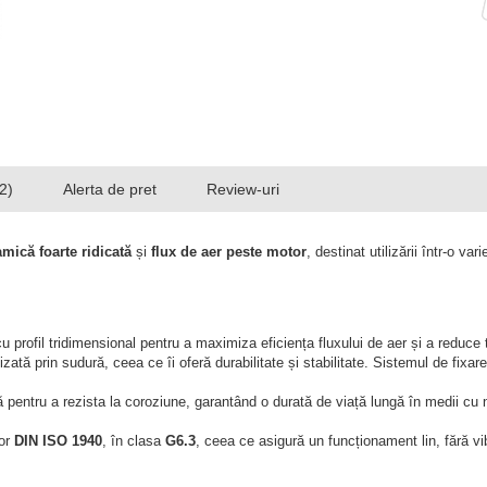
2)
Alerta de pret
Review-uri
amică foarte ridicată
și
flux de aer peste motor
, destinat utilizării într-o va
cu profil tridimensional pentru a maximiza eficiența fluxului de aer și a reduce 
lizată prin sudură, ceea ce îi oferă durabilitate și stabilitate. Sistemul de fixa
tă pentru a rezista la coroziune, garantând o durată de viață lungă în medii c
lor
DIN ISO 1940
, în clasa
G6.3
, ceea ce asigură un funcționament lin, fără vi