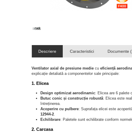
Descriere
Caracteristici
Documente (
Ventilator axial de presiune medie
cu
eficiență aerodin
explicație detaliată a componentelor sale principale:
1.
Elicea
Design optimizat aerodinamic
: Elicea are 6 palete 
Butuc conic și construcție robustă
: Elicea este rea
întreținerea.
Acoperire cu pulbere
: Suprafața elicei este acoperi
12944-2
.
Echilibrare
: Paletele sunt echilibrate conform norme
2.
Carcasa