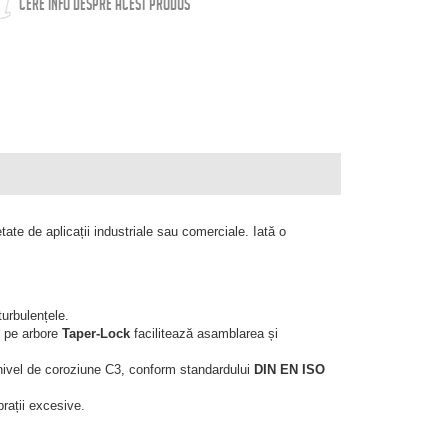
CERE INFO DESPRE ACEST PRODUS
rietate de aplicații industriale sau comerciale. Iată o
turbulențele.
re pe arbore
Taper-Lock
facilitează asamblarea și
u nivel de coroziune C3, conform standardului
DIN EN ISO
brații excesive.