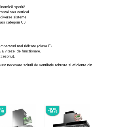
dinamică sporită.
zontal sau vertical.
n diverse sisteme.
ași categorii C3.
emperaturi mai ridicate (clasa F).
 a vitezei de funcționare.
ccesoriu).
sunt necesare soluții de ventilație robuste și eficiente din
6%
-15%
-20%