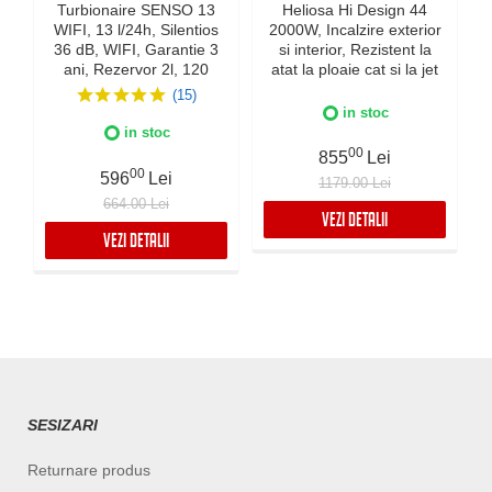
Turbionaire SENSO 13
Heliosa Hi Design 44
WIFI, 13 l/24h, Silentios
2000W, Incalzire exterior
36 dB, WIFI, Garantie 3
si interior, Rezistent la
ani, Rezervor 2l, 120
atat la ploaie cat si la jet
m³/h, Control digital,
de apa, Fabricatie Italia,
(15)
Indicator luminos
Culoare Alba, IPX5
in stoc
umiditate, Timer, Display
in stoc
LED
00
855
Lei
00
596
Lei
1179.00 Lei
664.00 Lei
VEZI DETALII
VEZI DETALII
SESIZARI
Returnare produs