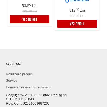
precomanda
Negru
Filtru Inox si Aluminiu in 5
99
538
Lei
straturi, Silentioasa
00
819
Lei
601.26 Lei
968.00 Lei
VEZI DETALII
VEZI DETALII
SESIZARI
Returnare produs
Service
Formular sesizari si reclamatii
Copyright ©️ 2001-2026 Intax Trading srl
CUI: RO14571848
Reg. Com. J2021003687238