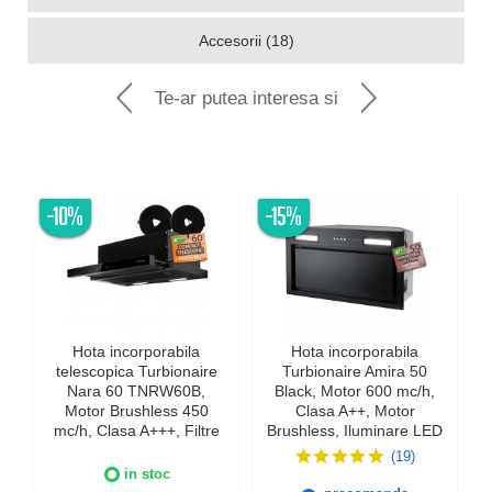
Accesorii (18)
Te-ar putea interesa si
-10%
-15%
-
Hota incorporabila
Hota incorporabila
telescopica Turbionaire
Turbionaire Amira 50
Nara 60 TNRW60B,
Black, Motor 600 mc/h,
Motor Brushless 450
Clasa A++, Motor
mc/h, Clasa A+++, Filtre
Brushless, Iluminare LED
carbon incluse, Touch
4000K, Aspiratie
(19)
Control, Iluminare LED, 3
perimetrala, 3 viteze +
in stoc
viteze + Boost, Timer,
Boost, Control electronic,