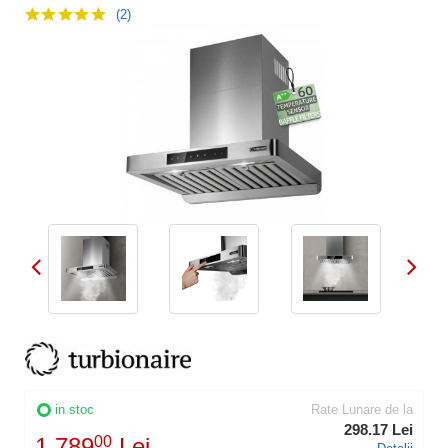
(2)
in stoc
Rate Lunare de la
298.17 Lei
1.789
00
Lei