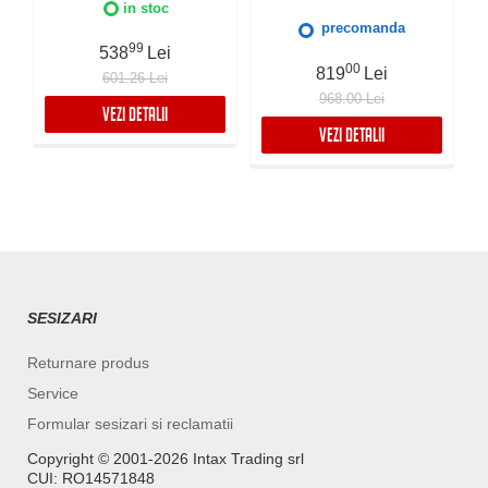
Control, Iluminare LED, 3
perimetrala, 3 viteze +
in stoc
viteze + Boost, Timer,
Boost, Control electronic,
precomanda
Negru
Filtru Inox si Aluminiu in 5
99
538
Lei
straturi, Silentioasa
00
819
Lei
601.26 Lei
968.00 Lei
VEZI DETALII
VEZI DETALII
SESIZARI
Returnare produs
Service
Formular sesizari si reclamatii
Copyright ©️ 2001-2026 Intax Trading srl
CUI: RO14571848