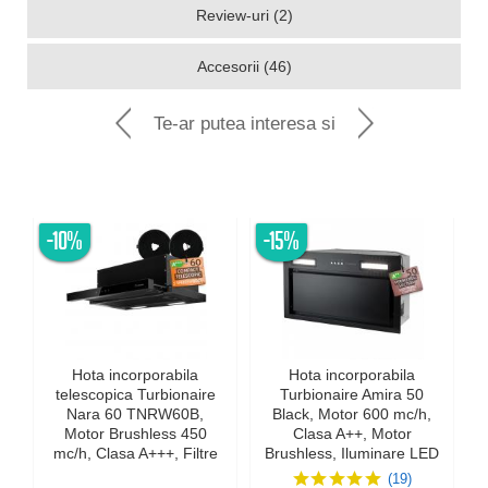
Review-uri (2)
Accesorii (46)
Te-ar putea interesa si
-10%
-15%
-
Hota incorporabila
Hota incorporabila
telescopica Turbionaire
Turbionaire Amira 50
Nara 60 TNRW60B,
Black, Motor 600 mc/h,
Motor Brushless 450
Clasa A++, Motor
mc/h, Clasa A+++, Filtre
Brushless, Iluminare LED
carbon incluse, Touch
4000K, Aspiratie
(19)