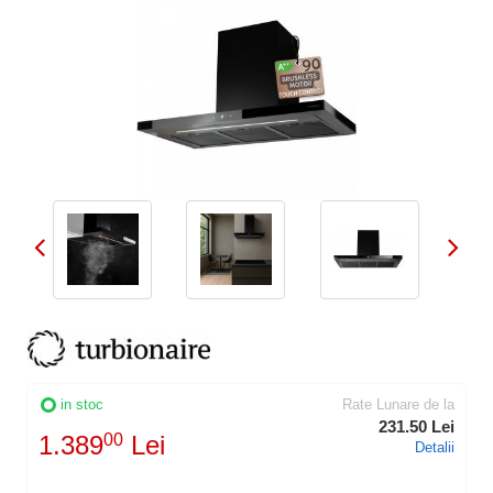
in stoc
Rate Lunare de la
231.50 Lei
1.389
00
Lei
Detalii