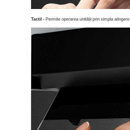
Tactil -
Permite operarea unității prin simpla atingere 