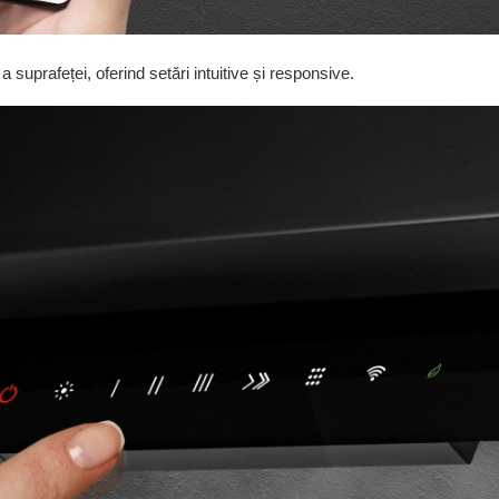
a suprafeței, oferind setări intuitive și responsive.