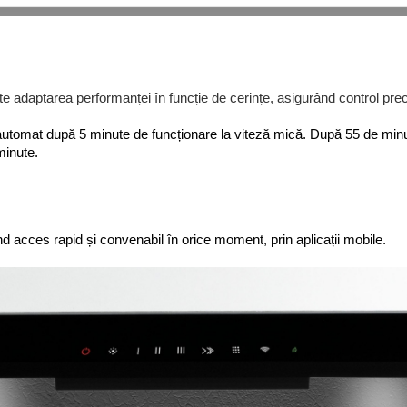
te adaptarea performanței în funcție de cerințe, asigurând control preci
automat după 5 minute de funcționare la viteză mică. După 55 de minu
minute.
rind acces rapid și convenabil în orice moment, prin aplicații mobile.