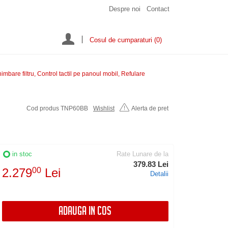
Despre noi
Contact
Cosul de cumparaturi
(0)
bare filtru, Control tactil pe panoul mobil, Refulare
Cod produs TNP60BB
Wishlist
Alerta de pret
in stoc
Rate Lunare de la
379.83 Lei
2.279
00
Lei
Detalii
ADAUGA IN COS