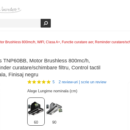
 Brushless 800mc/h, WIFI, Clasa A+, Functie curatare aer, Reminder curatare/schim
lus TNP60BB, Motor Brushless 800mc/h,
der curatare/schimbare filtru, Control tactil
ala, Finisaj negru
5
2 review-uri | scrie un review
Alege Lungime nominala (cm)
60
90