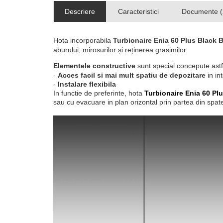
Descriere
Caracteristici
Documente (
Hota incorporabila
Turbionaire Enia 60 Plus Black B
aburului, mirosurilor și reținerea grasimilor.
Elementele constructive
sunt special concepute astf
-
Acces facil si mai mult spatiu de depozitare
in in
-
Instalare flexibila
In functie de preferinte, hota
Turbionaire Enia 60 Plu
sau cu evacuare in plan orizontal prin partea din spate