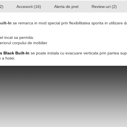
2)
Accesorii (16)
Alerta de pret
Review-uri (2)
uilt-In
se remarca in mod special
prin flexibilitatea sporita in utilizar
el incat sa permita:
teriorul corpului de mobilier
s Black Built-In
se poate instala cu evacuare verticala prin partea sup
 a hotei.