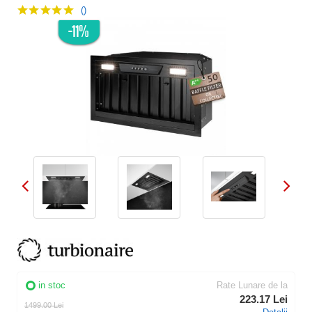
()
-11%
in stoc
Rate Lunare de la
223.17 Lei
1499.00 Lei