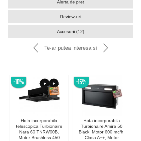
Alerta de pret
Review-uri
Accesorii (12)
Te-ar putea interesa si
-10%
-15%
-
Hota incorporabila
Hota incorporabila
telescopica Turbionaire
Turbionaire Amira 50
Nara 60 TNRW60B,
Black, Motor 600 mc/h,
Motor Brushless 450
Clasa A++, Motor