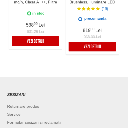
mc/h, Clasa A+++, Filtre
Brushless, Iluminare LED
carbon incluse, Touch
4000K, Aspiratie
(19)
Control, Iluminare LED, 3
perimetrala, 3 viteze +
in stoc
viteze + Boost, Timer,
Boost, Control electronic,
precomanda
Negru
Filtru Inox si Aluminiu in 5
99
538
Lei
straturi, Silentioasa
00
819
Lei
601.26 Lei
968.00 Lei
VEZI DETALII
VEZI DETALII
SESIZARI
Returnare produs
Service
Formular sesizari si reclamatii