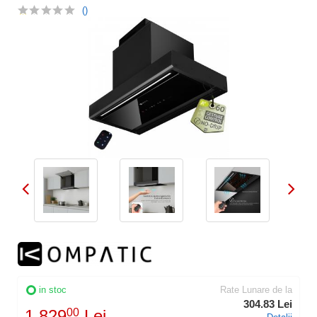
()
in stoc
Rate Lunare de la
304.83 Lei
1.829
00
Lei