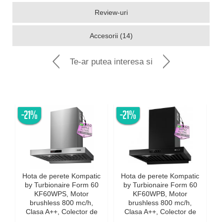
Review-uri
Accesorii (14)
Te-ar putea interesa si
-21%
-21%
Hota de perete Kompatic
Hota de perete Kompatic
by Turbionaire Form 60
by Turbionaire Form 60
KF60WPS, Motor
KF60WPB, Motor
brushless 800 mc/h,
brushless 800 mc/h,
Clasa A++, Colector de
Clasa A++, Colector de
M
grasimi, Filtre Baffle
grasimi, Filtre Baffle