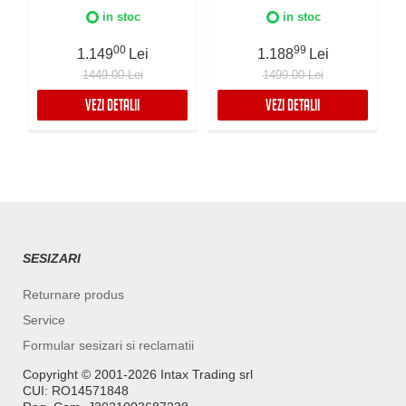
Avansate, Control
Avansate, Control
in stoc
in stoc
electronic, Iluminare LED,
electronic, Iluminare LED,
3 viteze + Boost, Inox
3 viteze + Boost, Negru
00
99
1.149
Lei
1.188
Lei
1449.00 Lei
1499.00 Lei
VEZI DETALII
VEZI DETALII
SESIZARI
Returnare produs
Service
Formular sesizari si reclamatii
Copyright ©️ 2001-2026 Intax Trading srl
CUI: RO14571848