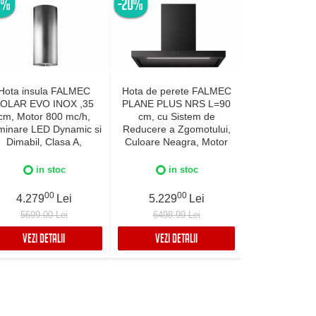
5%
-20%
-20%
Hota insula FALMEC
Hota de perete FALMEC
Hota de per
OLAR EVO INOX ,35
PLANE PLUS NRS L=90
PLANE PLUS
cm, Motor 800 mc/h,
cm, cu Sistem de
cm, cu Si
uminare LED Dynamic si
Reducere a Zgomotului,
Reducere a Z
Dimabil, Clasa A,
Culoare Neagra, Motor
Culoare Inox
ricatie Italia, Inox AISI
800 mc/h, Sistem de
mc/h, Si
304, Garantie 5 ani
comunicare wireless intre
comunicare wir
in stoc
in stoc
in 
plita si hota Falmec,
plita si hot
Aspiratie perimetrala,
Aspiratie pe
00
00
0
4.279
Lei
5.229
Lei
5.229
Iluminare LED dimabila si
Iluminare LED 
5699.00 Lei
6498.99 Lei
6498.99
Dynamic Control
Dynamic 
electronic,
electr
VEZI DETALII
VEZI DETALII
VEZI DET