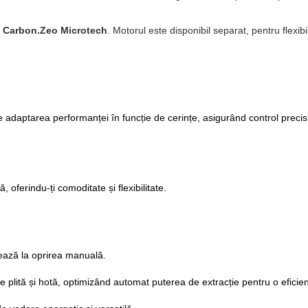
l
Carbon.Zeo Microtech
. Motorul este disponibil separat, pentru flexibi
e adaptarea performanței în funcție de cerințe, asigurând control precis,
, oferindu-ți comoditate și flexibilitate.
ează la oprirea manuală.
 plită și hotă, optimizând automat puterea de extracție pentru o efici