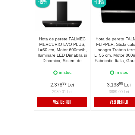
-19%
-19%
Hota de perete FALMEC
Hota de perete FA
MERCURIO EVO PLUS,
FLIPPER, Sticla cul
L=60 cm, Motor 600mc/h,
neagra Tratata term
Iluminare LED Dimabila si
L=55 cm, Motor 800m
Dinamica, Sistem de
Fabricatie Italia, Gar
comunicare wireless intre
5 ani, Iluminare Din
plita si hota Falmec,
si Dimabila, Inox AIS
in stoc
in stoc
Fabricatie Italia, Garantie
5 ani, Neagra
99
99
2.378
Lei
3.138
Lei
2939.01 Lei
3889.00 Lei
VEZI DETALII
VEZI DETALII