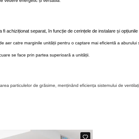
de vedere energetic și versatilă.
 fi achiziționat separat, în funcție de cerințele de instalare și opțiunile
e aer catre marginile unității pentru o captare mai eficientă a aburului ș
are se face prin partea superioară a unității.
ea particulelor de grăsime, menținând eficiența sistemului de ventilație