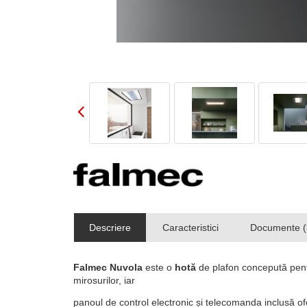
Descriere
Caracteristici
Documente (
Falmec Nuvola
este o
hotă
de plafon concepută pent
mirosurilor, iar
panoul de control electronic și telecomanda inclusă o