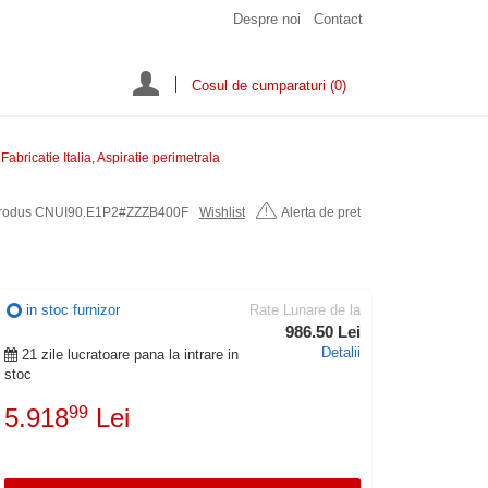
Despre noi
Contact
Cosul de cumparaturi
(0)
ricatie Italia, Aspiratie perimetrala
rodus CNUI90.E1P2#ZZZB400F
Wishlist
Alerta de pret
in stoc furnizor
Rate Lunare de la
986.50 Lei
Detalii
21 zile lucratoare pana la intrare in
stoc
5.918
99
Lei