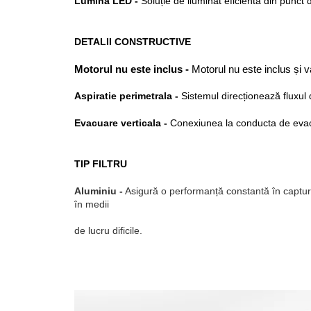
Lumină LED -
Soluție de iluminat eficientă din punct 
DETALII CONSTRUCTIVE
Motorul nu este inclus -
 Motorul nu este inclus și va
Aspiratie perimetrala -
Sistemul direcționează fluxul d
Evacuare verticala -
Conexiunea la conducta de evacu
TIP FILTRU
Aluminiu -
Asigură o performanță constantă în capturar
în medii
de lucru dificile
.