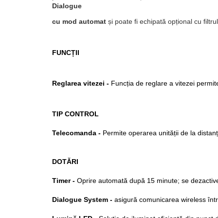
Dialogue
cu mod automat
și poate fi echipată opțional cu filtru
FUNCȚII
Reglarea vitezei -
Funcția de reglare a vitezei permit
TIP CONTROL
Telecomanda -
Permite operarea unității de la distanță
DOTĂRI
Timer -
Oprire automată după 15 minute; se dezactiv
Dialogue System -
asigură comunicarea wireless între