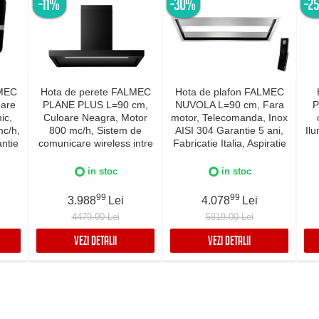
-11%
-30%
-2
LMEC
Hota de perete FALMEC
Hota de plafon FALMEC
oare
PLANE PLUS L=90 cm,
NUVOLA L=90 cm, Fara
P
ic,
Culoare Neagra, Motor
motor, Telecomanda, Inox
c/h,
800 mc/h, Sistem de
AISI 304 Garantie 5 ani,
Il
antie
comunicare wireless intre
Fabricatie Italia, Aspiratie
amica
plita si hota Falmec,
perimetrala
Fab
I 304
Aspiratie perimetrala,
in stoc
in stoc
Iluminare LED dimabila si
Dynamic Control
99
99
3.988
Lei
4.078
Lei
electronic, Fabricatie
4479.00 Lei
5819.00 Lei
Italia, Garantie 5 ani
VEZI DETALII
VEZI DETALII