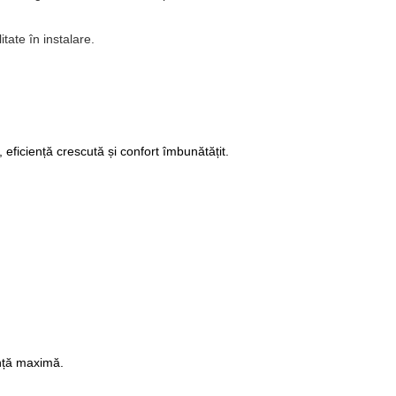
litate în instalare.
 eficiență crescută și confort îmbunătățit.
ență maximă.