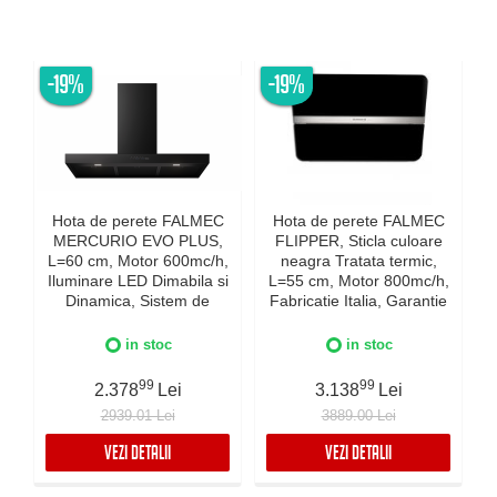
-19%
-19%
Hota de perete FALMEC
Hota de perete FALMEC
MERCURIO EVO PLUS,
FLIPPER, Sticla culoare
L=60 cm, Motor 600mc/h,
neagra Tratata termic,
Iluminare LED Dimabila si
L=55 cm, Motor 800mc/h,
Dinamica, Sistem de
Fabricatie Italia, Garantie
c
comunicare wireless intre
5 ani, Iluminare Dinamica
plita si hota Falmec,
si Dimabila, Inox AISI 304
in stoc
in stoc
Fabricatie Italia, Garantie
I
5 ani, Neagra
99
99
2.378
Lei
3.138
Lei
2939.01 Lei
3889.00 Lei
VEZI DETALII
VEZI DETALII