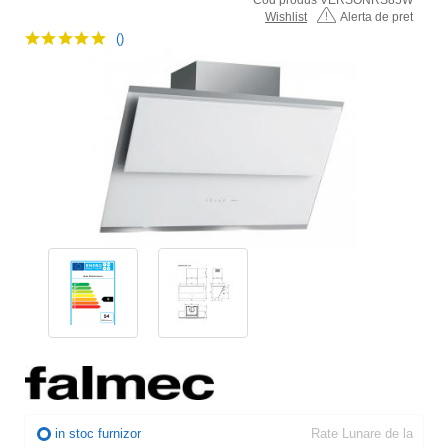
Wishlist
Alerta de pret
()
in stoc furnizor
Rate Lunare de la