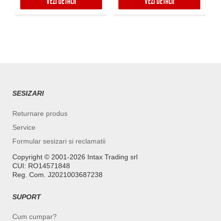
VEZI DETALII
VEZI DETALII
SESIZARI
Returnare produs
Service
Formular sesizari si reclamatii
Copyright ©️ 2001-2026 Intax Trading srl
CUI: RO14571848
Reg. Com. J2021003687238
SUPORT
Cum cumpar?