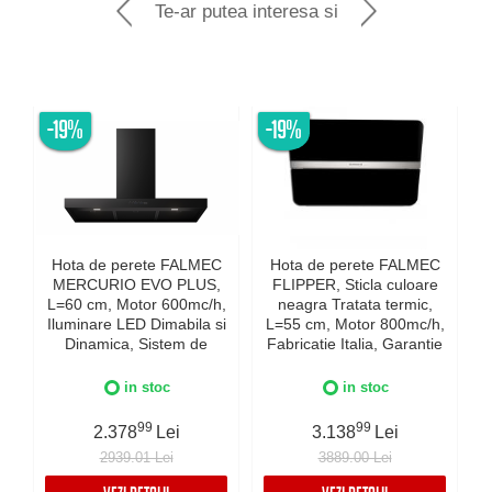
Te-ar putea interesa si
-19%
-19%
Hota de perete FALMEC
Hota de perete FALMEC
MERCURIO EVO PLUS,
FLIPPER, Sticla culoare
L=60 cm, Motor 600mc/h,
neagra Tratata termic,
Iluminare LED Dimabila si
L=55 cm, Motor 800mc/h,
Dinamica, Sistem de
Fabricatie Italia, Garantie
c
comunicare wireless intre
5 ani, Iluminare Dinamica
plita si hota Falmec,
si Dimabila, Inox AISI 304
in stoc
in stoc
Fabricatie Italia, Garantie
I
5 ani, Neagra
99
99
2.378
Lei
3.138
Lei
2939.01 Lei
3889.00 Lei