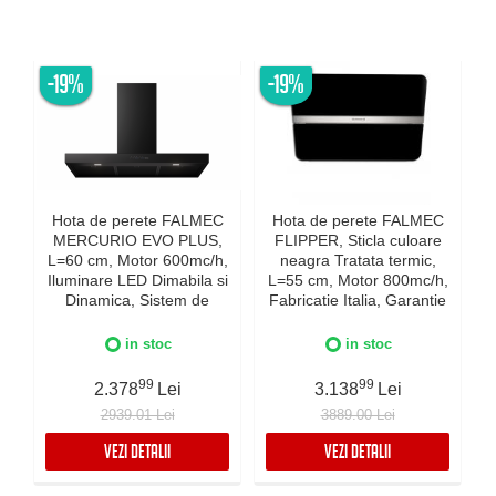
-19%
-19%
Hota de perete FALMEC
Hota de perete FALMEC
MERCURIO EVO PLUS,
FLIPPER, Sticla culoare
L=60 cm, Motor 600mc/h,
neagra Tratata termic,
Iluminare LED Dimabila si
L=55 cm, Motor 800mc/h,
Dinamica, Sistem de
Fabricatie Italia, Garantie
c
comunicare wireless intre
5 ani, Iluminare Dinamica
plita si hota Falmec,
si Dimabila, Inox AISI 304
in stoc
in stoc
Fabricatie Italia, Garantie
I
5 ani, Neagra
99
99
2.378
Lei
3.138
Lei
2939.01 Lei
3889.00 Lei
VEZI DETALII
VEZI DETALII