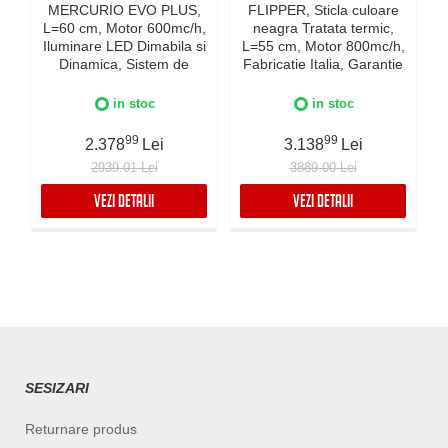
MERCURIO EVO PLUS,
FLIPPER, Sticla culoare
L=60 cm, Motor 600mc/h,
neagra Tratata termic,
Iluminare LED Dimabila si
L=55 cm, Motor 800mc/h,
Dinamica, Sistem de
Fabricatie Italia, Garantie
c
comunicare wireless intre
5 ani, Iluminare Dinamica
plita si hota Falmec,
si Dimabila, Inox AISI 304
in stoc
in stoc
Fabricatie Italia, Garantie
I
5 ani, Neagra
99
99
2.378
Lei
3.138
Lei
2939.01 Lei
3889.00 Lei
VEZI DETALII
VEZI DETALII
SESIZARI
Returnare produs