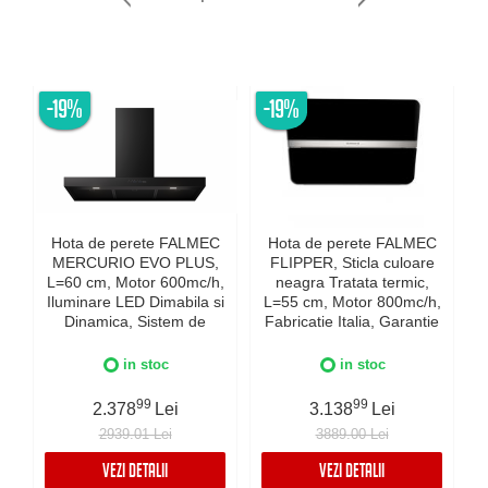
-19%
-19%
Hota de perete FALMEC
Hota de perete FALMEC
MERCURIO EVO PLUS,
FLIPPER, Sticla culoare
L=60 cm, Motor 600mc/h,
neagra Tratata termic,
Iluminare LED Dimabila si
L=55 cm, Motor 800mc/h,
Dinamica, Sistem de
Fabricatie Italia, Garantie
c
comunicare wireless intre
5 ani, Iluminare Dinamica
plita si hota Falmec,
si Dimabila, Inox AISI 304
in stoc
in stoc
Fabricatie Italia, Garantie
I
5 ani, Neagra
99
99
2.378
Lei
3.138
Lei
2939.01 Lei
3889.00 Lei
VEZI DETALII
VEZI DETALII