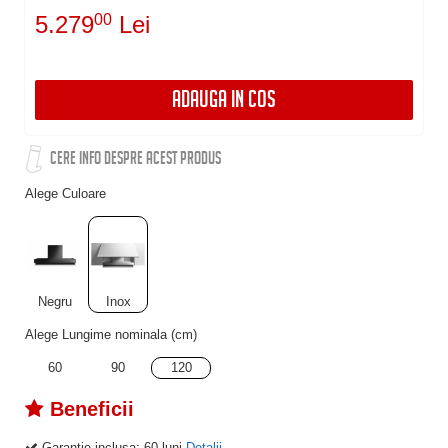
5.279
00
Lei
ADAUGA IN COS
CERE INFO DESPRE ACEST PRODUS
Alege Culoare
Negru
Inox
Alege Lungime nominala (cm)
60
90
120
Beneficii
Garantie inclusa:
60 luni
Detalii