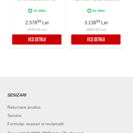
comunicare wireless intre
5 ani, Iluminare Dinamica
plita si hota Falmec,
si Dimabila, Inox AISI 304
in stoc
in stoc
Fabricatie Italia, Garantie
I
5 ani, Neagra
99
99
2.378
Lei
3.138
Lei
2939.01 Lei
3889.00 Lei
VEZI DETALII
VEZI DETALII
SESIZARI
Returnare produs
Service
Formular sesizari si reclamatii