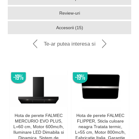
Review-uri
Accesorii (15)
Te-ar putea interesa si
-19%
-19%
Hota de perete FALMEC
Hota de perete FALMEC
MERCURIO EVO PLUS,
FLIPPER, Sticla culoare
L=60 cm, Motor 600mc/h,
neagra Tratata termic,
Iluminare LED Dimabila si
L=55 cm, Motor 800mc/h,
Dinamica, Sistem de
Fabricatie Italia, Garantie
c