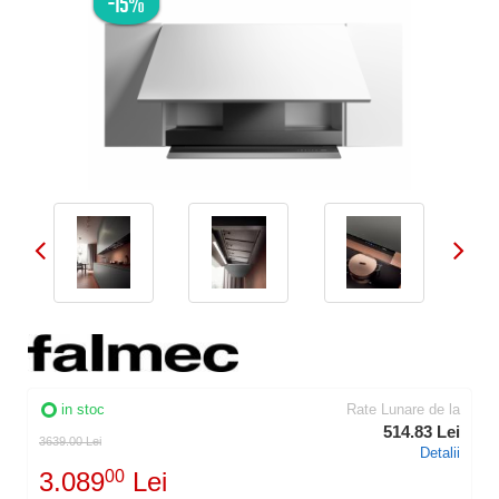
-15%
in stoc
Rate Lunare de la
514.83 Lei
3639.00 Lei
Detalii
3.089
00
Lei