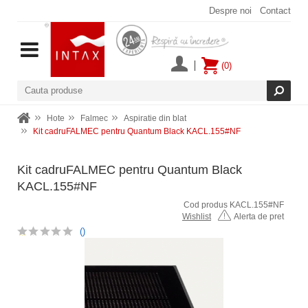
Despre noi
Contact
(0)
Hote
Falmec
Aspiratie din blat
Kit cadruFALMEC pentru Quantum Black KACL.155#NF
Kit cadruFALMEC pentru Quantum Black
KACL.155#NF
Cod produs KACL.155#NF
Wishlist
Alerta de pret
()