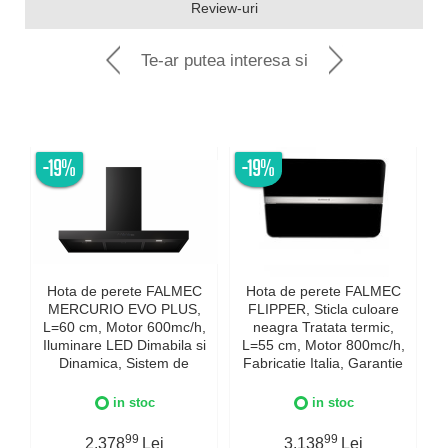
Review-uri
Te-ar putea interesa si
-19%
-19%
Hota de perete FALMEC
Hota de perete FALMEC
MERCURIO EVO PLUS,
FLIPPER, Sticla culoare
L=60 cm, Motor 600mc/h,
neagra Tratata termic,
Iluminare LED Dimabila si
L=55 cm, Motor 800mc/h,
Dinamica, Sistem de
Fabricatie Italia, Garantie
c
comunicare wireless intre
5 ani, Iluminare Dinamica
plita si hota Falmec,
si Dimabila, Inox AISI 304
in stoc
in stoc
Fabricatie Italia, Garantie
I
5 ani, Neagra
99
99
2.378
Lei
3.138
Lei