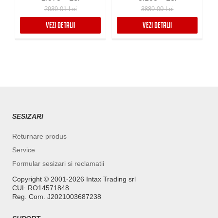
2939.01 Lei
3889.00 Lei
VEZI DETALII
VEZI DETALII
SESIZARI
Returnare produs
Service
Formular sesizari si reclamatii
Copyright ©️ 2001-2026 Intax Trading srl
CUI: RO14571848
Reg. Com. J2021003687238