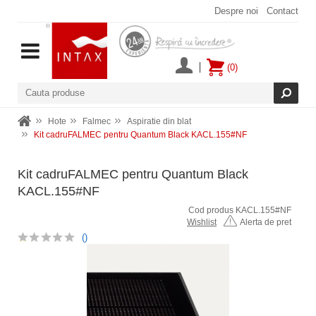
Despre noi
Contact
(0)
Hote
Falmec
Aspiratie din blat
Kit cadruFALMEC pentru Quantum Black KACL.155#NF
Kit cadruFALMEC pentru Quantum Black
KACL.155#NF
Cod produs KACL.155#NF
Wishlist
Alerta de pret
()