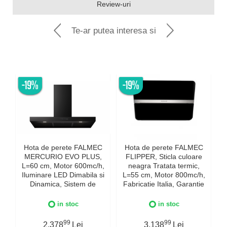
Review-uri
Te-ar putea interesa si
-19%
-19%
Hota de perete FALMEC
Hota de perete FALMEC
MERCURIO EVO PLUS,
FLIPPER, Sticla culoare
L=60 cm, Motor 600mc/h,
neagra Tratata termic,
Iluminare LED Dimabila si
L=55 cm, Motor 800mc/h,
Dinamica, Sistem de
Fabricatie Italia, Garantie
c
comunicare wireless intre
5 ani, Iluminare Dinamica
plita si hota Falmec,
si Dimabila, Inox AISI 304
in stoc
in stoc
Fabricatie Italia, Garantie
I
5 ani, Neagra
99
99
2.378
Lei
3.138
Lei