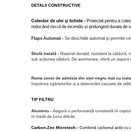
DETALII CONSTRUCTIVE
Colector de ulei și lichide -
 Proiectat pentru a cole
reducând riscul de incendiu și prelungind durata de v
Flaps Automat -
Se deschide automat și permite circu
Sticlă tratată -
Material durabil, rezistent la căldură, r
sub acțiunea căldurii. De asemenea, oferă un aspect 
Rama zonei de admisie din oțel negru mat cu trata
împotriva zgârieturilor și a deteriorării cauzate de utili
TIP FILTRU
Aluminiu -
 Asigură o performanță constantă în capturar
în medii de lucru dificile
.
Carbon.Zeo Microtech -
 Combină carbonul activ cu ze