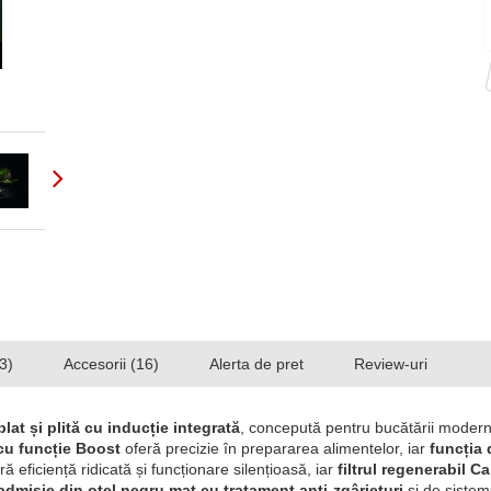
3)
Accesorii (16)
Alerta de pret
Review-uri
at și plită cu inducție integrată
, concepută pentru bucătării modern
 cu funcție Boost
oferă precizie în prepararea alimentelor, iar
funcția 
ă eficiență ridicată și funcționare silențioasă, iar
filtrul regenerabil C
admisie din oțel negru mat cu tratament anti-zgârieturi
și de siste