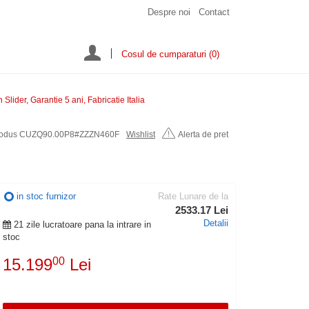
Despre noi
Contact
Cosul de cumparaturi
(0)
lider, Garantie 5 ani, Fabricatie Italia
rodus CUZQ90.00P8#ZZZN460F
Wishlist
Alerta de pret
in stoc furnizor
Rate Lunare de la
2533.17 Lei
Detalii
21 zile lucratoare pana la intrare in
stoc
15.199
00
Lei