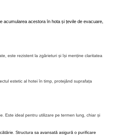
ne acumularea acestora în hota și țevile de evacuare, 
te, este rezistent la zgârieturi și își menține claritatea
ctul estetic al hotei în timp, protejând suprafața
 Este ideal pentru utilizare pe termen lung, chiar și 
cătărie. Structura sa avansată asigură o purificare 