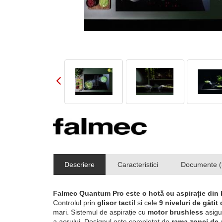
Descriere
Caracteristici
Documente (
Falmec Quantum Pro este o hotă cu aspirație din bl
Controlul prin
glisor tactil
și cele
9 niveluri de gătit
mari. Sistemul de aspirație cu
motor brushless
asigur
a aerului. Designul este completat de
rama zonei de 