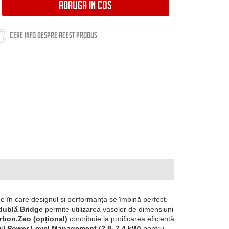
ADAUGA IN COS
CERE INFO DESPRE ACEST PRODUS
e în care designul și performanța se îmbină perfect.
dublă Bridge
permite utilizarea vaselor de dimensiuni
arbon.Zeo (opțional)
contribuie la purificarea eficientă
mul
Power Level Management (2.8–7.4 kW)
pentru