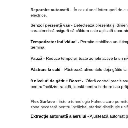
Repornire automată
– În cazul unei întreruperi de cu
electrice.
Senzor prezență vas - 
Detectează prezența și dimensi
caracteristică asigură că căldura este aplicată doar a
Temporizator individual -
 Permite stabilirea unui ti
termină.
Pauză - 
Reduce temporar toate zonele active la un nive
Păstrare la cald - 
Păstrează alimentele deja gătite la
9 niveluri de gătit + Boost - 
O
f
eră
 control precis as
pentru încălzire rapidă, ideală pentru fierbere sau prăj
Flex Surface
- Este o tehnologie Falmec care permite u
zona necesară pentru încălzire, oferind distribuție unifo
Extracție automată a aerului -
 Ajustează automat put