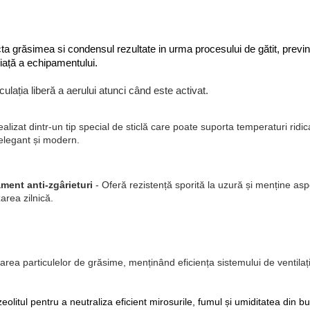
cta grăsimea si condensul rezultate in urma procesului de gătit, previ
iață a echipamentului.
lația liberă a aerului atunci când este activat.
ealizat dintr-un tip special de sticlă care poate suporta temperaturi ridica
elegant și modern.
ment anti-zgârieturi
- Oferă rezistență sporită la uzură și menține aspe
zarea zilnică.
ea particulelor de grăsime, menținând eficiența sistemului de ventilație.
olitul pentru a neutraliza eficient mirosurile, fumul și umiditatea din bu