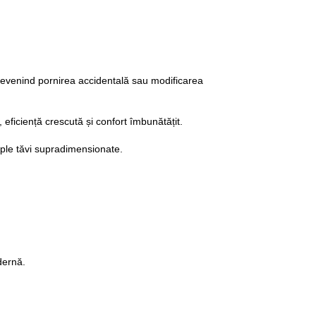
revenind pornirea accidentală sau modificarea 
 eficiență crescută și confort îmbunătățit.
iple tăvi supradimensionate.
dernă.