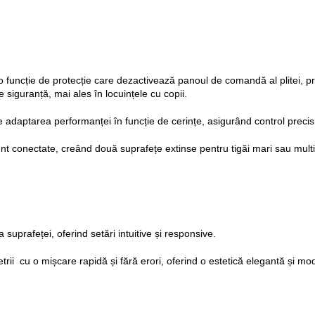
o funcție de protecție care dezactivează panoul de comandă al plitei, p
e siguranță, mai ales în locuințele cu copii. 
e adaptarea performanței în funcție de cerințe, asigurând control precis,
unt conectate, creând două suprafețe extinse pentru tigăi mari sau mult
 suprafeței, oferind setări intuitive și responsive.
trii  cu o mișcare rapidă și fără erori, oferind o estetică elegantă și mo