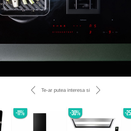
Te-ar putea interesa si
-11%
-30%
-2