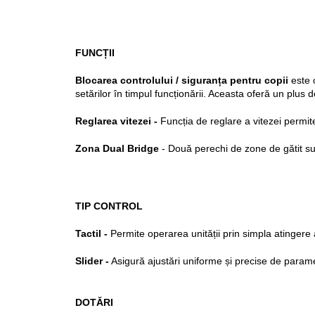
FUNCȚII
Blocarea controlului / siguranța pentru copii
 este 
setărilor în timpul funcționării. Aceasta oferă un plus d
Reglarea vitezei - 
Funcția de reglare a vitezei permit
Zona Dual Bridge
 - Două perechi de zone de gătit s
TIP CONTROL
Tactil - 
Permite operarea unității prin simpla atingere a
Slider -
 Asigură ajustări uniforme și precise de parame
DOTĂRI