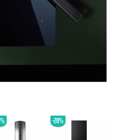
5%
-20%
-20%