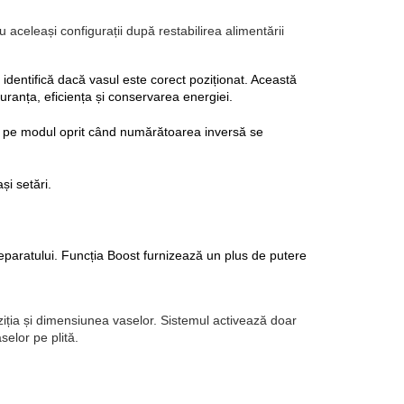
 aceleași configurații după restabilirea alimentării
identifică dacă vasul este corect poziționat. Această 
uranța, eficiența și conservarea energiei.
at pe modul oprit când numărătoarea inversă se 
și setări.
eparatului. Funcția 
Boost
 furnizează un plus de putere 
oziția și dimensiunea vaselor. Sistemul activează doar
selor pe plită.