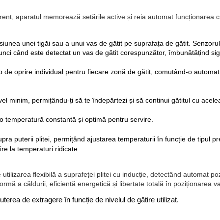
rent, aparatul memorează setările active și reia automat funcționarea cu
unea unei tigăi sau a unui vas de gătit pe suprafața de gătit. Senzorul 
tunci când este detectat un vas de gătit corespunzător, îmbunătățind sig
mp de oprire individual pentru fiecare zonă de gătit, comutând-o autom
l minim, permițându-ți să te îndepărtezi și să continui gătitul cu acelea
 o temperatură constantă și optimă pentru servire.
upra puterii plitei, permițând ajustarea temperaturii în funcție de tipul pr
ire la temperaturi ridicate.
tilizarea flexibilă a suprafeței plitei cu inducție, detectând automat p
rmă a căldurii, eficiență energetică și libertate totală în poziționarea va
erea de extragere în funcție de nivelul de gătire utilizat.