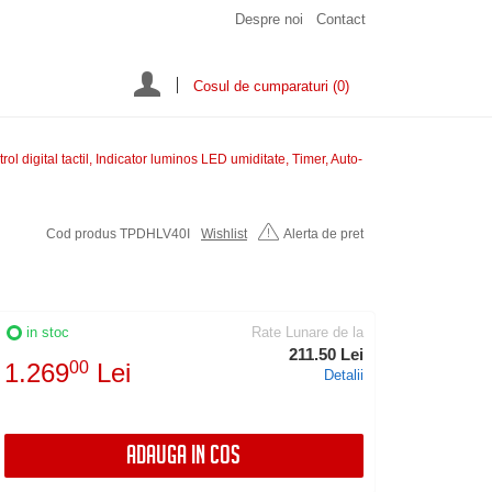
Despre noi
Contact
Cosul de cumparaturi
(0)
l digital tactil, Indicator luminos LED umiditate, Timer, Auto-
Cod produs TPDHLV40I
Wishlist
Alerta de pret
in stoc
Rate Lunare de la
211.50 Lei
1.269
00
Lei
Detalii
ADAUGA IN COS