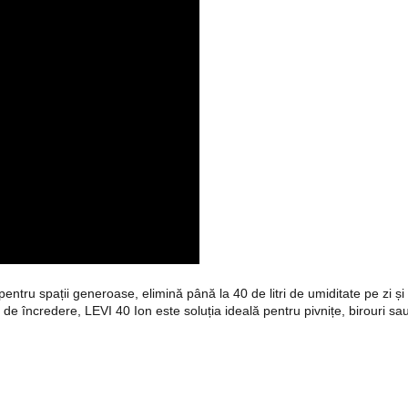
pentru spații generoase, elimină până la 40 de litri de umiditate pe zi ș
e încredere, LEVI 40 Ion este soluția ideală pentru pivnițe, birouri sau