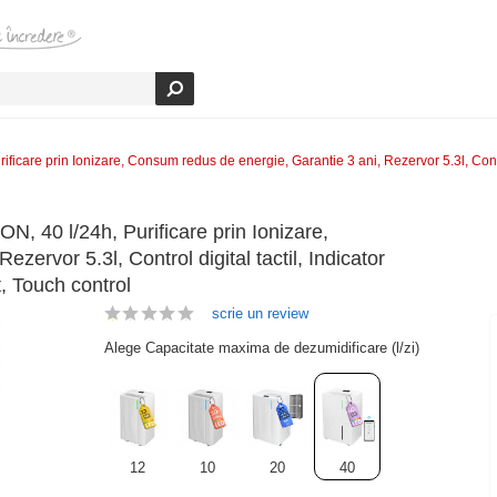
ficare prin Ionizare, Consum redus de energie, Garantie 3 ani, Rezervor 5.3l, Contro
N, 40 l/24h, Purificare prin Ionizare,
ervor 5.3l, Control digital tactil, Indicator
, Touch control
scrie un review
Alege Capacitate maxima de dezumidificare (l/zi)
12
10
20
40