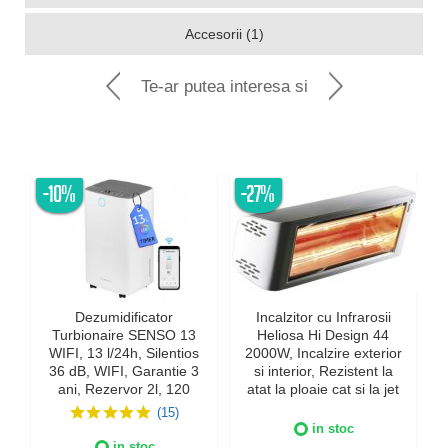
Accesorii (1)
Te-ar putea interesa si
-10%
-27%
Dezumidificator
Incalzitor cu Infrarosii
Turbionaire SENSO 13
Heliosa Hi Design 44
WIFI, 13 l/24h, Silentios
2000W, Incalzire exterior
36 dB, WIFI, Garantie 3
si interior, Rezistent la
ani, Rezervor 2l, 120
atat la ploaie cat si la jet
m³/h, Control digital,
de apa, Fabricatie Italia,
(15)
Indicator luminos
Culoare Alba, IPX5
in stoc
umiditate, Timer, Display
in stoc