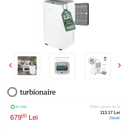
in stoc
Rate Lunare de la
113.17 Lei
679
00
Lei
Detalii