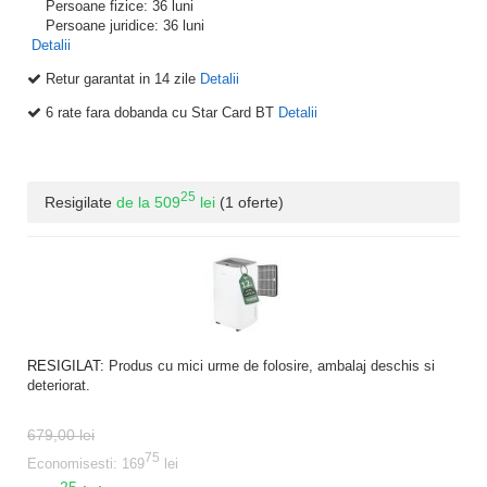
Persoane fizice: 36 luni
Persoane juridice: 36 luni
Detalii
Retur garantat in 14 zile
Detalii
6 rate fara dobanda cu Star Card BT
Detalii
25
Resigilate
de la
509
lei
(1 oferte)
RESIGILAT:
Produs cu mici urme de folosire, ambalaj deschis si
deteriorat.
679,00 lei
75
Economisesti: 169
lei