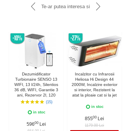
Te-ar putea interesa si
-10%
-27%
Dezumidificator
Incalzitor cu Infrarosii
Turbionaire SENSO 13
Heliosa Hi Design 44
WIFI, 13 l/24h, Silentios
2000W, Incalzire exterior
36 dB, WIFI, Garantie 3
si interior, Rezistent la
ani, Rezervor 2l, 120
atat la ploaie cat si la jet
m³/h, Control digital,
de apa, Fabricatie Italia,
(15)
Indicator luminos
Culoare Alba, IPX5
in stoc
umiditate, Timer, Display
in stoc
LED
00
855
Lei
00
596
Lei
1179.00 Lei
664.00 Lei