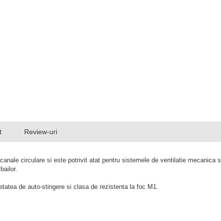
t
Review-uri
anale circulare si este potrivit atat pentru sistemele de ventilatie mecanica si 
bailor.
ietatea de auto-stingere si clasa de rezistenta la foc M1.