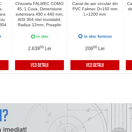
C
Chiuveta FALMEC COMO
Canal de aer circular din
Ca
a,
45, 1 Cuva, Dimensiune
PVC Falmec D=150 mm
d
ara
exterioara 490 x 440 mm,
L=1200 mm
ciu
AISI 304 otel inoxidabil,
 304
Radius 12mm, Preaplin
ius
Perimetral, Fibra anti-
lire
zgomot, Sistem drenaj
r
in stoc
in stoc furnizor
i-
FALMEC, Instalare flush
naj
sau pe blat
00
00
2.639
Lei
206
Lei
lush
VEZI DETALII
VEZI DETALII