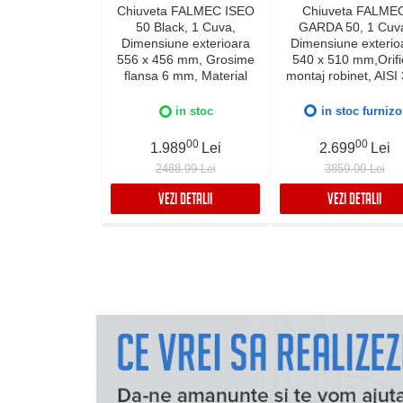
Chiuveta FALMEC ISEO
Chiuveta FALME
50 Black, 1 Cuva,
GARDA 50, 1 Cuv
Dimensiune exterioara
Dimensiune exterio
556 x 456 mm, Grosime
540 x 510 mm,Orifi
flansa 6 mm, Material
montaj robinet, AISI
compozit Ceramix,
otel inoxidabil, Rad
Preaplin Perimetral,
12mm, Supapa de go
in stoc
in stoc furnizo
Instalare pe blat sau sub
automata, Fibra ant
blat
zgomot, Sistem dre
00
00
1.989
Lei
2.699
Lei
FALMEC, Instalare f
2488.99 Lei
3859.00 Lei
sau pe blat
VEZI DETALII
VEZI DETALII