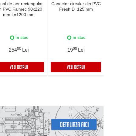
nal de aer rectangular
Conector circular din PVC
Kit deflect
in PVC Falmec 90x220
Fresh D=125 mm
KACL.
mm L=1200 mm
in stoc
in stoc
in stoc 
00
00
0
254
Lei
19
Lei
409
VEZI DETALII
VEZI DETALII
VEZI DET