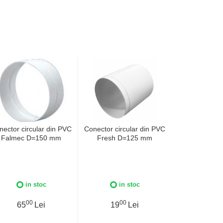
nector circular din PVC
Conector circular din PVC
Canal de aer c
Falmec D=150 mm
Fresh D=125 mm
PVC Falmec
L=120
in stoc
in stoc
in 
00
00
0
65
Lei
19
Lei
254