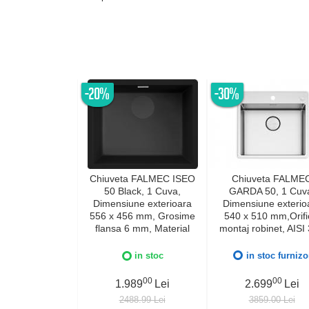
-20%
-30%
Chiuveta FALMEC ISEO
Chiuveta FALME
50 Black, 1 Cuva,
GARDA 50, 1 Cuv
Dimensiune exterioara
Dimensiune exterio
556 x 456 mm, Grosime
540 x 510 mm,Orifi
flansa 6 mm, Material
montaj robinet, AISI
compozit Ceramix,
otel inoxidabil, Rad
Preaplin Perimetral,
12mm, Supapa de go
in stoc
in stoc furnizo
Instalare pe blat sau sub
automata, Fibra ant
blat
zgomot, Sistem dre
00
00
1.989
Lei
2.699
Lei
FALMEC, Instalare f
2488.99 Lei
3859.00 Lei
sau pe blat