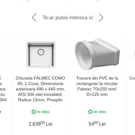
Te-ar putea interesa si
C
Chiuveta FALMEC COMO
Trecere din PVC de la
Co
a,
45, 1 Cuva, Dimensiune
rectangular la circular
ara
exterioara 490 x 440 mm,
Falmec 70x150 mm/
ciu
AISI 304 otel inoxidabil,
D=125 mm
 304
Radius 12mm, Preaplin
ius
Perimetral, Fibra anti-
lire
zgomot, Sistem drenaj
r
in stoc
in stoc
i-
FALMEC, Instalare flush
naj
sau pe blat
00
00
2.639
Lei
54
Lei
lush