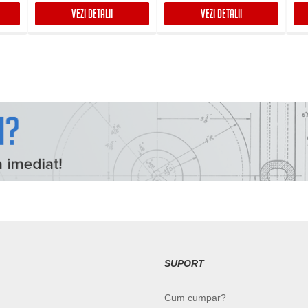
VEZI DETALII
VEZI DETALII
SUPORT
Cum cumpar?