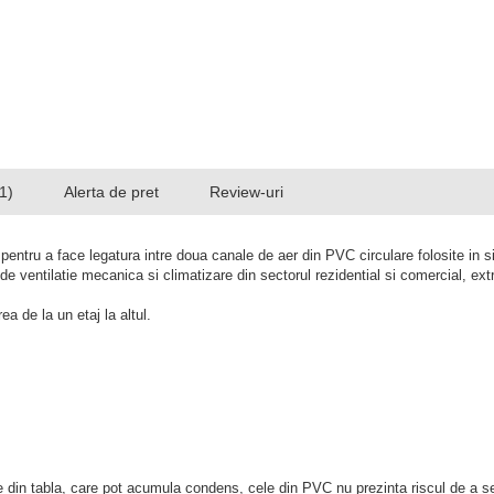
1)
Alerta de pret
Review-uri
ntru a face legatura intre doua canale de aer din PVC circulare folosite in sis
de ventilatie mecanica si climatizare din sectorul rezidential si comercial, extr
ea de la un etaj la altul.
ale din tabla, care pot acumula condens, cele din PVC nu prezinta riscul de a s