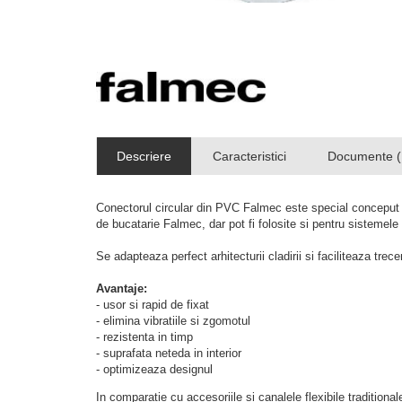
Descriere
Caracteristici
Documente (
Conectorul circular din PVC Falmec este special conceput pe
de bucatarie Falmec, dar pot fi folosite si pentru sistemele 
Se adapteaza perfect arhitecturii cladirii si faciliteaza trecer
Avantaje:
- usor si rapid de fixat
- elimina vibratiile si zgomotul
- rezistenta in timp
- suprafata neteda in interior
- optimizeaza designul
In comparatie cu accesoriile si canalele flexibile tradition