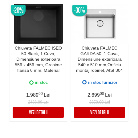
-20%
-30%
Chiuveta FALMEC ISEO
Chiuveta FALMEC
50 Black, 1 Cuva,
GARDA 50, 1 Cuva,
Dimensiune exterioara
Dimensiune exterioara
e
556 x 456 mm, Grosime
540 x 510 mm,Orificiu
flansa 6 mm, Material
montaj robinet, AISI 304
compozit Ceramix,
otel inoxidabil, Radius
Preaplin Perimetral,
12mm, Supapa de golire
in stoc
in stoc furnizor
Instalare pe blat sau sub
automata, Fibra anti-
blat
zgomot, Sistem drenaj
00
00
1.989
Lei
2.699
Lei
FALMEC, Instalare flush
2488.99 Lei
3859.00 Lei
sau pe blat
VEZI DETALII
VEZI DETALII