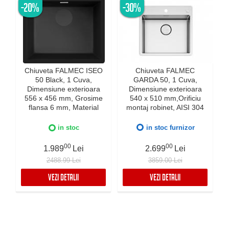
-20%
-30%
Chiuveta FALMEC ISEO
Chiuveta FALMEC
50 Black, 1 Cuva,
GARDA 50, 1 Cuva,
Dimensiune exterioara
Dimensiune exterioara
e
556 x 456 mm, Grosime
540 x 510 mm,Orificiu
flansa 6 mm, Material
montaj robinet, AISI 304
compozit Ceramix,
otel inoxidabil, Radius
Preaplin Perimetral,
12mm, Supapa de golire
in stoc
in stoc furnizor
Instalare pe blat sau sub
automata, Fibra anti-
blat
zgomot, Sistem drenaj
00
00
1.989
Lei
2.699
Lei
FALMEC, Instalare flush
2488.99 Lei
3859.00 Lei
sau pe blat
VEZI DETALII
VEZI DETALII