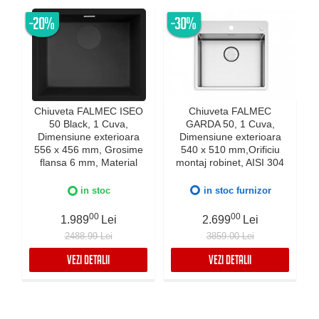
-20%
-30%
Chiuveta FALMEC ISEO
Chiuveta FALMEC
50 Black, 1 Cuva,
GARDA 50, 1 Cuva,
Dimensiune exterioara
Dimensiune exterioara
e
556 x 456 mm, Grosime
540 x 510 mm,Orificiu
flansa 6 mm, Material
montaj robinet, AISI 304
compozit Ceramix,
otel inoxidabil, Radius
Preaplin Perimetral,
12mm, Supapa de golire
in stoc
in stoc furnizor
Instalare pe blat sau sub
automata, Fibra anti-
blat
zgomot, Sistem drenaj
00
00
1.989
Lei
2.699
Lei
FALMEC, Instalare flush
2488.99 Lei
3859.00 Lei
sau pe blat
VEZI DETALII
VEZI DETALII