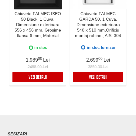
Chiuveta FALMEC ISEO
Chiuveta FALMEC
50 Black, 1 Cuva,
GARDA 50, 1 Cuva,
Dimensiune exterioara
Dimensiune exterioara
e
556 x 456 mm, Grosime
540 x 510 mm,Orificiu
flansa 6 mm, Material
montaj robinet, AISI 304
compozit Ceramix,
otel inoxidabil, Radius
Preaplin Perimetral,
12mm, Supapa de golire
in stoc
in stoc furnizor
Instalare pe blat sau sub
automata, Fibra anti-
blat
zgomot, Sistem drenaj
00
00
1.989
Lei
2.699
Lei
FALMEC, Instalare flush
2488.99 Lei
3859.00 Lei
sau pe blat
VEZI DETALII
VEZI DETALII
SESIZARI