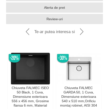
Alerta de pret
Review-uri
Te-ar putea interesa si
-20%
-30%
Chiuveta FALMEC ISEO
Chiuveta FALMEC
50 Black, 1 Cuva,
GARDA 50, 1 Cuva,
Dimensiune exterioara
Dimensiune exterioara
e
556 x 456 mm, Grosime
540 x 510 mm,Orificiu
flansa 6 mm, Material
montaj robinet, AISI 304