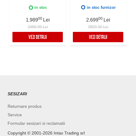
compozit Ceramix,
otel inoxidabil, Radius
Preaplin Perimetral,
12mm, Supapa de golire
in stoc
in stoc furnizor
Instalare pe blat sau sub
automata, Fibra anti-
blat
zgomot, Sistem drenaj
00
00
1.989
Lei
2.699
Lei
FALMEC, Instalare flush
2488.99 Lei
3859.00 Lei
sau pe blat
VEZI DETALII
VEZI DETALII
SESIZARI
Returnare produs
Service
Formular sesizari si reclamatii
Copyright ©️ 2001-2026 Intax Trading srl