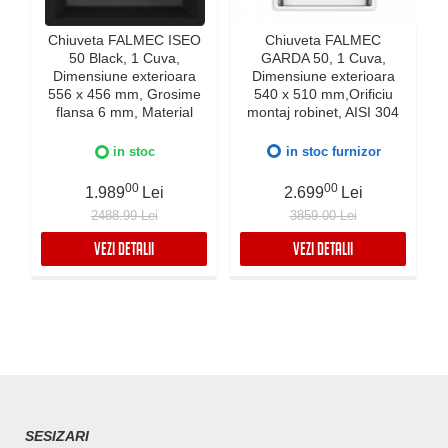
Chiuveta FALMEC ISEO
Chiuveta FALMEC
50 Black, 1 Cuva,
GARDA 50, 1 Cuva,
Dimensiune exterioara
Dimensiune exterioara
e
556 x 456 mm, Grosime
540 x 510 mm,Orificiu
flansa 6 mm, Material
montaj robinet, AISI 304
compozit Ceramix,
otel inoxidabil, Radius
Preaplin Perimetral,
12mm, Supapa de golire
in stoc
in stoc furnizor
Instalare pe blat sau sub
automata, Fibra anti-
blat
zgomot, Sistem drenaj
00
00
1.989
Lei
2.699
Lei
FALMEC, Instalare flush
2488.99 Lei
3859.00 Lei
sau pe blat
VEZI DETALII
VEZI DETALII
SESIZARI