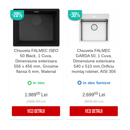
-20%
-30%
Chiuveta FALMEC ISEO
Chiuveta FALMEC
50 Black, 1 Cuva,
GARDA 50, 1 Cuva,
Dimensiune exterioara
Dimensiune exterioara
e
556 x 456 mm, Grosime
540 x 510 mm,Orificiu
flansa 6 mm, Material
montaj robinet, AISI 304
compozit Ceramix,
otel inoxidabil, Radius
Preaplin Perimetral,
12mm, Supapa de golire
in stoc
in stoc furnizor
Instalare pe blat sau sub
automata, Fibra anti-
blat
zgomot, Sistem drenaj
00
00
1.989
Lei
2.699
Lei
FALMEC, Instalare flush
2488.99 Lei
3859.00 Lei
sau pe blat
VEZI DETALII
VEZI DETALII