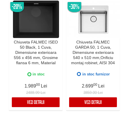
-20%
-30%
Chiuveta FALMEC ISEO
Chiuveta FALMEC
50 Black, 1 Cuva,
GARDA 50, 1 Cuva,
Dimensiune exterioara
Dimensiune exterioara
e
556 x 456 mm, Grosime
540 x 510 mm,Orificiu
flansa 6 mm, Material
montaj robinet, AISI 304
compozit Ceramix,
otel inoxidabil, Radius
Preaplin Perimetral,
12mm, Supapa de golire
in stoc
in stoc furnizor
Instalare pe blat sau sub
automata, Fibra anti-
blat
zgomot, Sistem drenaj
00
00
1.989
Lei
2.699
Lei
FALMEC, Instalare flush
2488.99 Lei
3859.00 Lei
sau pe blat
VEZI DETALII
VEZI DETALII