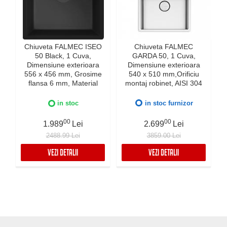
Chiuveta FALMEC ISEO
Chiuveta FALMEC
50 Black, 1 Cuva,
GARDA 50, 1 Cuva,
Dimensiune exterioara
Dimensiune exterioara
e
556 x 456 mm, Grosime
540 x 510 mm,Orificiu
flansa 6 mm, Material
montaj robinet, AISI 304
compozit Ceramix,
otel inoxidabil, Radius
Preaplin Perimetral,
12mm, Supapa de golire
in stoc
in stoc furnizor
Instalare pe blat sau sub
automata, Fibra anti-
blat
zgomot, Sistem drenaj
00
00
1.989
Lei
2.699
Lei
FALMEC, Instalare flush
2488.99 Lei
3859.00 Lei
sau pe blat
VEZI DETALII
VEZI DETALII