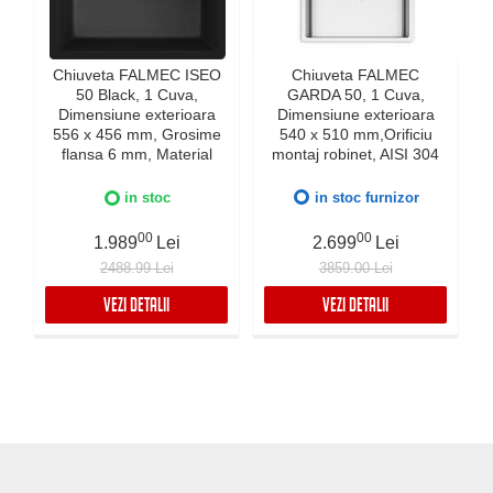
Chiuveta FALMEC ISEO
Chiuveta FALMEC
50 Black, 1 Cuva,
GARDA 50, 1 Cuva,
Dimensiune exterioara
Dimensiune exterioara
e
556 x 456 mm, Grosime
540 x 510 mm,Orificiu
flansa 6 mm, Material
montaj robinet, AISI 304
compozit Ceramix,
otel inoxidabil, Radius
Preaplin Perimetral,
12mm, Supapa de golire
in stoc
in stoc furnizor
Instalare pe blat sau sub
automata, Fibra anti-
blat
zgomot, Sistem drenaj
00
00
1.989
Lei
2.699
Lei
FALMEC, Instalare flush
2488.99 Lei
3859.00 Lei
sau pe blat
VEZI DETALII
VEZI DETALII