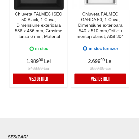
Chiuveta FALMEC ISEO
Chiuveta FALMEC
50 Black, 1 Cuva,
GARDA 50, 1 Cuva,
Dimensiune exterioara
Dimensiune exterioara
e
556 x 456 mm, Grosime
540 x 510 mm,Orificiu
flansa 6 mm, Material
montaj robinet, AISI 304
compozit Ceramix,
otel inoxidabil, Radius
Preaplin Perimetral,
12mm, Supapa de golire
in stoc
in stoc furnizor
Instalare pe blat sau sub
automata, Fibra anti-
blat
zgomot, Sistem drenaj
00
00
1.989
Lei
2.699
Lei
FALMEC, Instalare flush
2488.99 Lei
3859.00 Lei
sau pe blat
VEZI DETALII
VEZI DETALII
SESIZARI