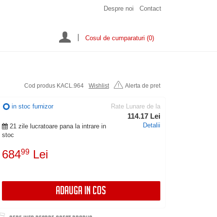
Despre noi
Contact
Cosul de cumparaturi
(0)
Cod produs KACL.964
Wishlist
Alerta de pret
in stoc furnizor
Rate Lunare de la
114.17 Lei
Detalii
21 zile lucratoare pana la intrare in
stoc
684
99
Lei
ADAUGA IN COS