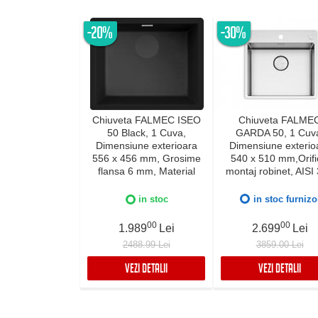
-20%
-30%
Chiuveta FALMEC ISEO
Chiuveta FALME
50 Black, 1 Cuva,
GARDA 50, 1 Cuv
Dimensiune exterioara
Dimensiune exterio
556 x 456 mm, Grosime
540 x 510 mm,Orifi
flansa 6 mm, Material
montaj robinet, AISI
compozit Ceramix,
otel inoxidabil, Rad
Preaplin Perimetral,
12mm, Supapa de go
in stoc
in stoc furnizo
Instalare pe blat sau sub
automata, Fibra ant
blat
zgomot, Sistem dre
00
00
1.989
Lei
2.699
Lei
FALMEC, Instalare f
2488.99 Lei
3859.00 Lei
sau pe blat
VEZI DETALII
VEZI DETALII