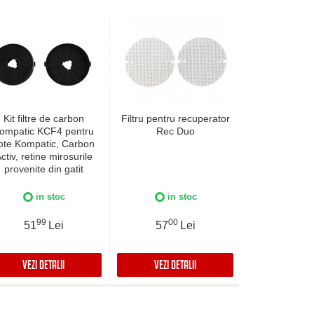
Kit filtre de carbon
Filtru pentru recuperator
Filtru Dual Tu
ompatic KCF4 pentru
Rec Duo
Clean HEPA
ote Kompatic, Carbon
TCFS12 
ctiv, retine mirosurile
dezumidific
provenite din gatit
Turbionaire
WIFI CLEAN
SG CL
in stoc
in stoc
in 
99
00
00
51
Lei
57
Lei
99
VEZI DETALII
VEZI DETALII
VEZI DET