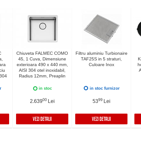
C
Chiuveta FALMEC COMO
Filtru aluminiu Turbionaire
a,
45, 1 Cuva, Dimensiune
TAF25S in 5 straturi,
K
ara
exterioara 490 x 440 mm,
Culoare Inox
h
ciu
AISI 304 otel inoxidabil,
A
 304
Radius 12mm, Preaplin
ius
Perimetral, Fibra anti-
lire
zgomot, Sistem drenaj
r
in stoc
in stoc furnizor
i-
FALMEC, Instalare flush
naj
sau pe blat
00
99
2.639
Lei
53
Lei
lush
VEZI DETALII
VEZI DETALII